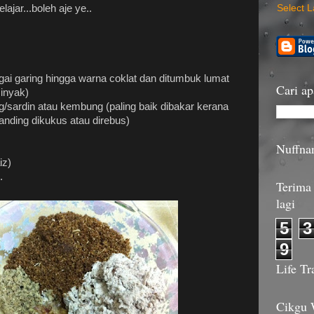
ajar...boleh aje ye..
Select 
ngai garing hingga warna coklat dan ditumbuk lumat
Cari ap
inyak)
ng/sardin atau kembung (paling baik dibakar kerana
anding dikukus atau direbus)
Nuffna
iz)
.
Terima 
lagi
5
3
9
Life Tr
Cikgu