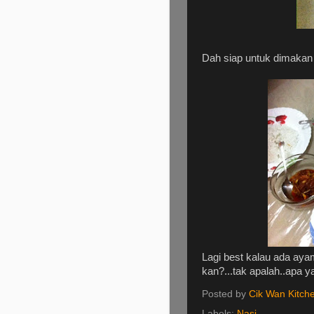
Dah siap untuk dimakan
Lagi best kalau ada aya
kan?...tak apalah..apa y
Posted by
Cik Wan Kitch
Labels:
Nasi