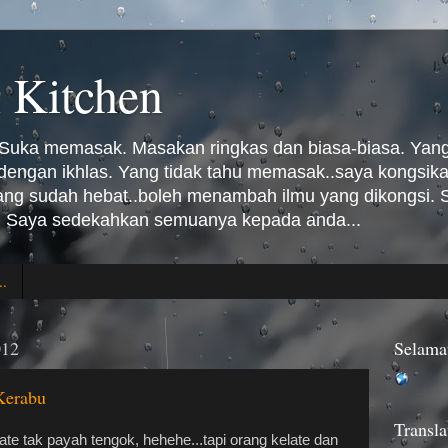
 Kitchen
Suka memasak. Masakan ringkas dan biasa-biasa. Yang 
n dengan ikhlas. Yang tidak tahu memasak..saya kongsi
Yang sudah hebat..boleh menambah ilmu yang dikongsi
 Saya sedekahkan semuanya kepada anda...
..
012
Selama
Kerabu
Transla
late tak payah tengok, hehehe...tapi orang kelate dan