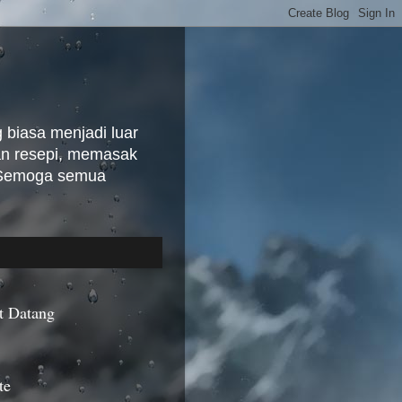
biasa menjadi luar
kan resepi, memasak
. Semoga semua
t Datang
te