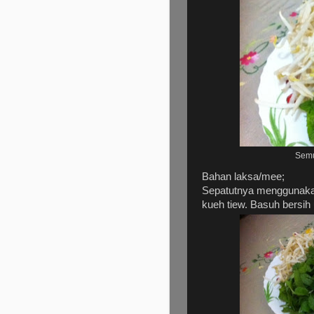
Semu
Bahan laksa/mee;
Sepatutnya menggunakan
kueh tiew. Basuh bersih