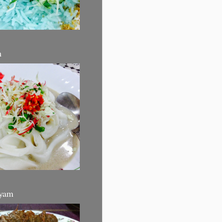
m
yam