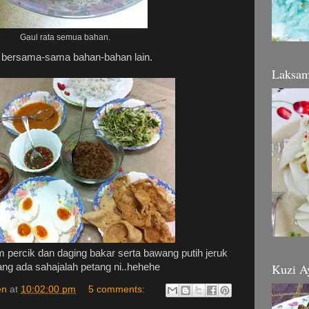
Gaul rata semua bahan.
 bersama-sama bahan-bahan lain.
Laksa
m percik dan daging bakar serta bawang putih jeruk
Kuzi A
ang ada sahajalah petang ni..hehehe
en
at
10:02:00 pm
5 comments: