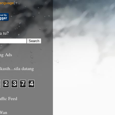
Language
▼
a tu?
ng Ads
kasih...sila datang
2
3
7
4
affic Feed
 Wan