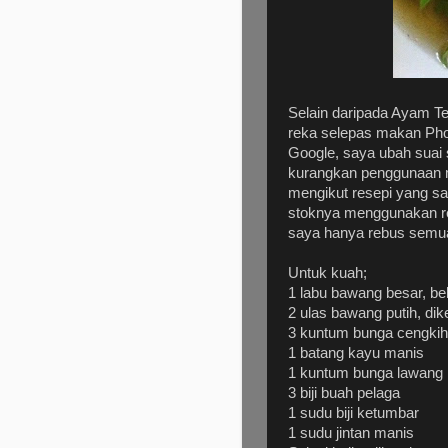
Selain daripada Ayam Te
reka selepas makan Pho
Google, saya ubah suai s
kurangkan penggunaan m
mengikut resepi yang sa
stoknya menggunakan reb
saya hanya rebus semua
Untuk kuah;
1 labu bawang besar, be
2 ulas bawang putih, dik
3 kuntum bunga cengkih
1 batang kayu manis
1 kuntum bunga lawang
3 biji buah pelaga
1 sudu biji ketumbar
1 sudu jintan manis