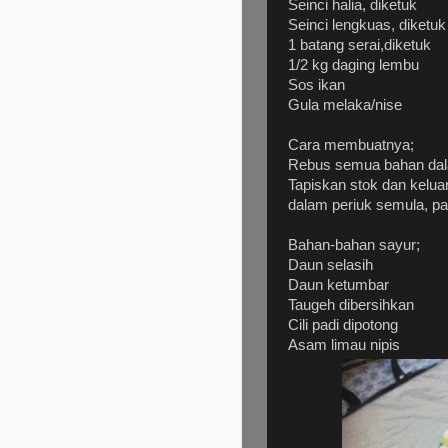
Seinci halia, diketuk
Seinci lengkuas, diketuk
1 batang serai,diketuk
1/2 kg daging lembu
Sos ikan
Gula melaka/nise
Cara membuatnya;
Rebus semua bahan dalam
Tapiskan stok dan kelu
dalam periuk semula, p
Bahan-bahan sayur;
Daun selasih
Daun ketumbar
Taugeh dibersihkan
Cili padi dipotong
Asam limau nipis