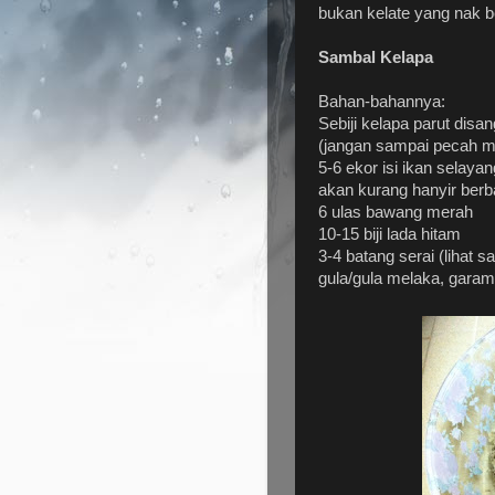
bukan kelate yang nak bel
Sambal Kelapa
Bahan-bahannya:
Sebiji kelapa parut disa
(jangan sampai pecah m
5-6 ekor isi ikan selaya
akan kurang hanyir berb
6 ulas bawang merah
10-15 biji lada hitam
3-4 batang serai (lihat sa
gula/gula melaka, garam