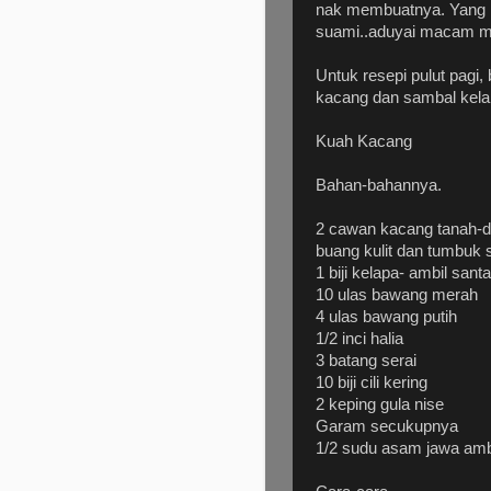
nak membuatnya. Yang n
suami..aduyai macam me
Untuk resepi pulut pagi, 
kacang dan sambal kelap
Kuah Kacang
Bahan-bahannya.
2 cawan kacang tanah-di
buang kulit dan tumbuk 
1 biji kelapa- ambil san
10 ulas bawang merah
4 ulas bawang putih
1/2 inci halia
3 batang serai
10 biji cili kering
2 keping gula nise
Garam secukupnya
1/2 sudu asam jawa ambi