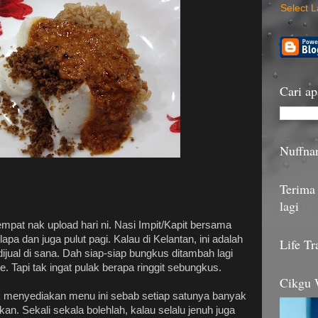
Select 
Cari ap
Nuffna
Terima 
.
lagi
mpat nak upload hari ni. Nasi Impit/Kapit bersama
pa dan juga pulut pagi. Kalau di Kelantan, ini adalah
Life Tr
ijual di sana. Dah siap-siap bungkus ditambah lagi
 Tapi tak ingat pulak berapa ringgit sebungkus.
Cikgu
menyediakan menu ini sebab setiap satunya banyak
kan. Sekali sekala bolehlah, kalau selalu jenuh juga