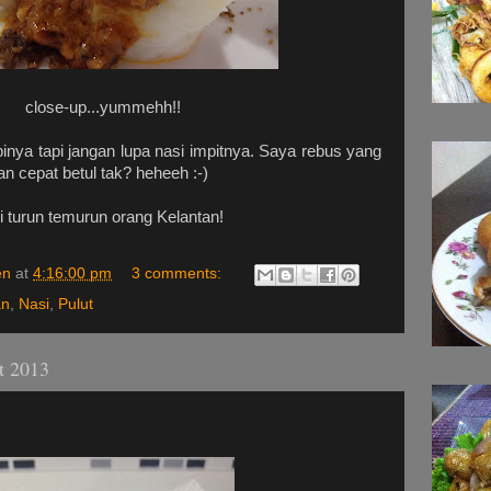
close-up...yummehh!!
pinya tapi jangan lupa nasi impitnya. Saya rebus yang
n cepat betul tak? heheeh :-)
 turun temurun orang Kelantan!
en
at
4:16:00 pm
3 comments:
an
,
Nasi
,
Pulut
t 2013