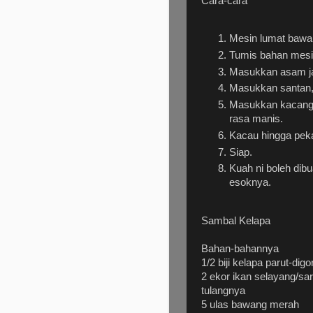
Cara-cara
Mesin lumat bawang
Tumis bahan mesi
Masukkan asam jaw
Masukkan santan,
Masukkan kacang t
rasa manis.
Kacau hingga peka
Siap.
Kuah ni boleh dibu
esoknya.
Sambal Kelapa
Bahan-bahannya
1/2 biji kelapa parut-di
2 ekor ikan selayang/s
tulangnya
5 ulas bawang merah