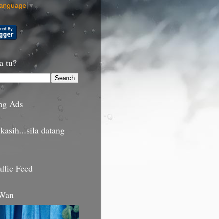
Language
▼
a tu?
ng Ads
kasih...sila datang
affic Feed
 Wan