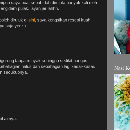
ipun saya buat sebab dah diminta banyak kali oleh
ngidam pulak. layan jer lahhh.
boleh dirujuk di
sini
, saya kongsikan resepi kuah
a saja yer :-)
goreng tanpa minyak sehingga sedikit hangus,
sebahagian halus dan sebahagian lagi kasar-kasar.
Nasi K
tan secukupnya.
l airnya.