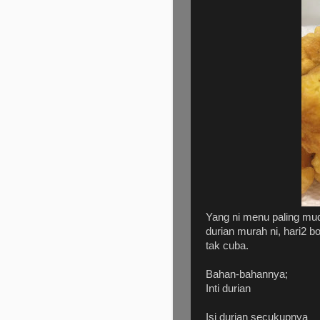
Yang ni menu paling m
durian murah ni, hari2 b
tak cuba.
Bahan-bahannya;
Inti durian
Isi durian secukupnya