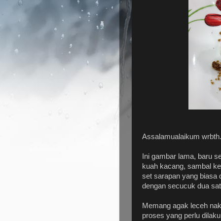
Assalamualaikum wrbth
Ini gambar lama, baru se
kuah kacang, sambal kela
set sarapan yang biasa d
dengan secucuk dua sate.
Memang agak leceh nak 
proses yang perlu dilaku