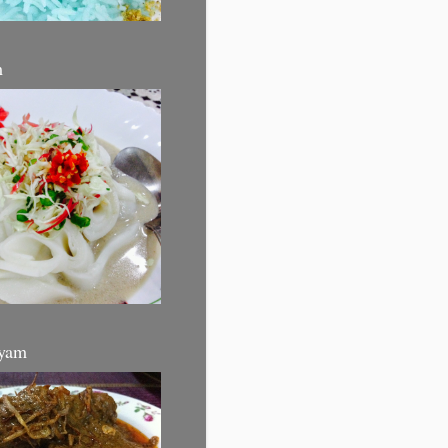
m
yam