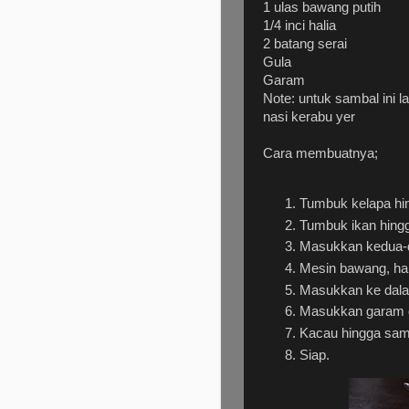
1 ulas bawang putih
1/4 inci halia
2 batang serai
Gula
Garam
Note: untuk sambal ini 
nasi kerabu yer
Cara membuatnya;
Tumbuk kelapa hin
Tumbuk ikan hingg
Masukkan kedua-d
Mesin bawang, hali
Masukkan ke dala
Masukkan garam d
Kacau hingga sam
Siap.