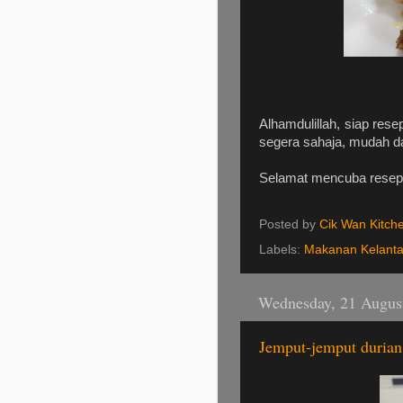
Alhamdulillah, siap rese
segera sahaja, mudah da
Selamat mencuba resepi
Posted by
Cik Wan Kitch
Labels:
Makanan Kelant
Wednesday, 21 Augus
Jemput-jemput durian