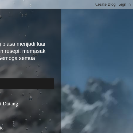
biasa menjadi luar
kan resepi, memasak
. Semoga semua
t Datang
te