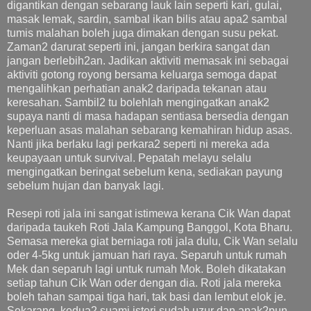
digantikan dengan sebarang lauk lain seperti kari, gulai,
masak lemak, sardin, sambal ikan bilis atau apa2 sambal
tumis malahan boleh juga dimakan dengan susu pekat.
Zaman2 darurat seperti ini, jangan berkira sangat dan
jangan berlebih2an. Jadikan aktiviti memasak ini sebagai
aktiviti gotong royong bersama keluarga semoga dapat
mengalihkan perhatian anak2 daripada tekanan atau
keresahan. Sambil2 tu bolehlah mengingatkan anak2
supaya nanti di masa hadapan sentiasa bersedia dengan
keperluan asas malahan sebarang kemahiran hidup asas.
Nanti jika berlaku lagi perkara2 seperti ni mereka ada
keupayaan untuk survival. Pepatah melayu selalu
mengingatkan beringat sebelum kena, sediakan payung
sebelum hujan dan banyak lagi.
Resepi roti jala ini sangat istimewa kerana Cik Wan dapat
daripada taukeh Roti Jala Kampung Banggol, Kota Bharu.
Semasa mereka giat berniaga roti jala dulu, Cik Wan selalu
oder 4-5kg untuk jamuan hari raya. Separuh untuk rumah
Mek dan separuh lagi untuk rumah Mok. Boleh dikatakan
setiap tahun Cik Wan oder dengan dia. Roti jala mereka
boleh tahan sampai tiga hari, tak basi dan lembut elok je.
Sekarang, kedua2 suami isteri sudah uzur dan anak2pun