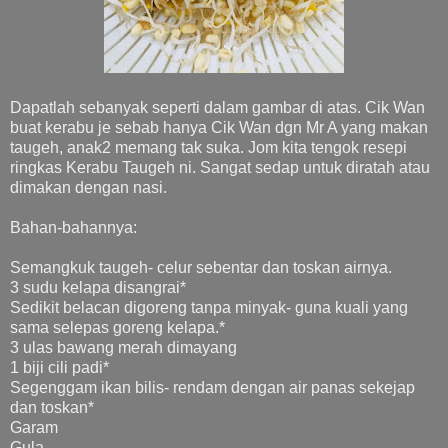
Dapatlah sebanyak seperti dalam gambar di atas. Cik Wan
buat kerabu je sebab hanya Cik Wan dgn Mr A yang makan
taugeh, anak2 memang tak suka. Jom kita tengok resepi
ringkas Kerabu Taugeh ni. Sangat sedap untuk diratah atau
dimakan dengan nasi.
Bahan-bahannya:
Semangkuk taugeh- celur sebentar dan toskan airnya.
3 sudu kelapa disangrai*
Sedikit belacan digoreng tanpa minyak- guna kuali yang
sama selepas goreng kelapa.*
3 ulas bawang merah dimayang
1 biji cili padi*
Segenggam ikan bilis- rendam dengan air panas sekejap
dan toskan*
Garam
Gula