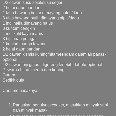
1/2 cawan susu sejat/susu segar
2 helai daun pandan
1 labu bawang besar dimayang halus/dadu
3 ulas bawang putih dimayang nipis/dadu
1 inci halia dimayang halus
3 kuntum cengkih
1 inci kulit kayu manis
3 biji buah pelaga
1 kuntum bunga lawang
2 helai daun pandan
1/2 cawan kismis kuning/hitam-rendam dalam air panas-
optional
1/2 cawan biji gajus -digoreng terlebih dahulu-optional
Pewarna hijau, merah dan kuning
Garam
Sedikit gula
Cara memasaknya;
Panaskan periuk/ricecooker, masukkan minyak sapi
dan minyak masak.