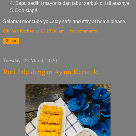
Sapu sedikit mayonis dan tabur serbuk cili di atasnya.
Dah siap!!.
Selamat mencuba ya...stay safe and stay at home please.
Cik Wan Kitchen
at
10:27:00 am
No comments:
Share
Tuesday, 24 March 2020
Roti Jala dengan Ayam Kerutuk.