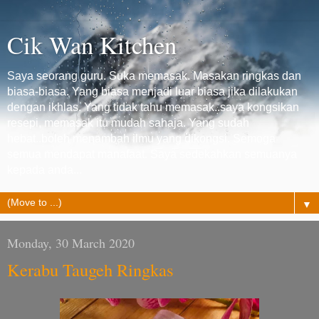
Cik Wan Kitchen
Saya seorang guru. Suka memasak. Masakan ringkas dan
biasa-biasa. Yang biasa menjadi luar biasa jika dilakukan
dengan ikhlas. Yang tidak tahu memasak..saya kongsikan
resepi, memasak itu mudah sahaja. Yang sudah
hebat..boleh menambah ilmu yang dikongsi. Semoga
semua mendapat manafaat. Saya sedekahkan semuanya
kepada anda...
▼
Monday, 30 March 2020
Kerabu Taugeh Ringkas