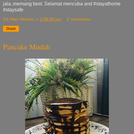
jala..memang best. Selamat mencuba and #stayathome
#staysafe
Cik Wan Kitchen
at
2:08:00 pm
2 comments:
Share
Pancake Mudah