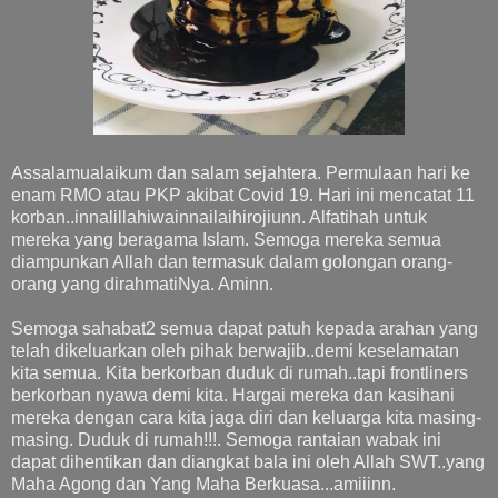
Assalamualaikum dan salam sejahtera. Permulaan hari ke
enam RMO atau PKP akibat Covid 19. Hari ini mencatat 11
korban..innalillahiwainnailaihirojiunn. Alfatihah untuk
mereka yang beragama Islam. Semoga mereka semua
diampunkan Allah dan termasuk dalam golongan orang-
orang yang dirahmatiNya. Aminn.
Semoga sahabat2 semua dapat patuh kepada arahan yang
telah dikeluarkan oleh pihak berwajib..demi keselamatan
kita semua. Kita berkorban duduk di rumah..tapi frontliners
berkorban nyawa demi kita. Hargai mereka dan kasihani
mereka dengan cara kita jaga diri dan keluarga kita masing-
masing. Duduk di rumah!!!. Semoga rantaian wabak ini
dapat dihentikan dan diangkat bala ini oleh Allah SWT..yang
Maha Agong dan Yang Maha Berkuasa...amiiinn.