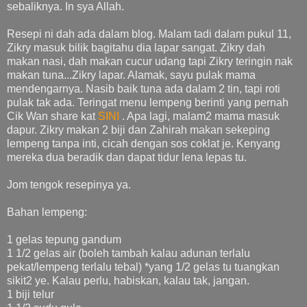
sebaliknya. In sya Allah.
Resepi ni dah ada dalam blog. Malam tadi dalam pukul 11,
Zikry masuk bilik bagitahu dia lapar sangat. Zikry dah
makan nasi, dah makan cucur udang tapi Zikry teringin nak
makan tuna...Zikry lapar. Alamak, sayu pulak mama
mendengarnya. Nasib baik tuna ada dalam 2 tin, tapi roti
pulak tak ada. Teringat menu lempeng berinti yang pernah
Cik Wan share kat
SINI
. Apa lagi, malam2 mama masuk
dapur. Zikry makan 2 biji dan Zahirah makan sekeping
lempeng tanpa inti, cicah dengan sos coklat je. Kenyang
mereka dua beradik dan dapat tidur lena lepas tu.
Jom tengok resepinya ya.
Bahan lempeng:
1 gelas tepung gandum
1 1/2 gelas air (boleh tambah kalau adunan terlalu
pekat/lempeng terlalu tebal) *yang 1/2 gelas tu tuangkan
sikit2 ye. Kalau perlu, habiskan, kalau tak, jangan.
1 biji telur