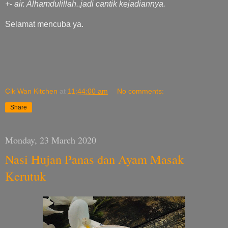
+- air. Alhamdulillah..jadi cantik kejadiannya.
Selamat mencuba ya.
Cik Wan Kitchen
at
11:44:00 am
No comments:
Share
Monday, 23 March 2020
Nasi Hujan Panas dan Ayam Masak
Kerutuk