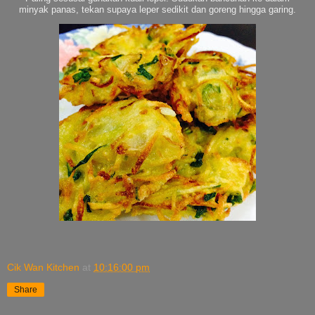
minyak panas, tekan supaya leper sedikit dan goreng hingga garing.
Cik Wan Kitchen
at
10:16:00 pm
Share