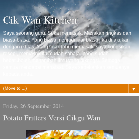
Cik Wan Kitchen
Saya seorang guru. Suka memasak. Masakan ringkas dan
biasa-biasa. Yang biasa menjadi luar biasa jika dilakukan
dengan ikhlas. Yang tidak tahu memasak..saya kongsikan
resepi, memasak itu mudah sahaja. Yang sudah
hebat..boleh menambah ilmu yang dikongsi. Semoga
semua mendapat manafaat. Saya sedekahkan semuanya
kepada anda...
▼
Friday, 26 September 2014
Potato Fritters Versi Cikgu Wan