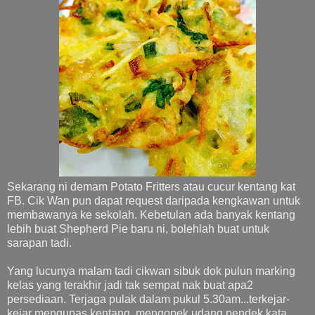
Sekarang ni demam Potato Fritters atau cucur kentang kat
FB. Cik Wan pun dapat request daripada kengkawan untuk
membawanya ke sekolah. Kebetulan ada banyak kentang
lebih buat Shepherd Pie baru ni, bolehlah buat untuk
sarapan tadi.
Yang lucunya malam tadi cikwan sibuk dok pulun marking
kelas yang terakhir jadi tak sempat nak buat apa2
persediaan. Terjaga pulak dalam pukul 5.30am...terkejar-
kejar mengupas kentang, mengopek udang pendek kata