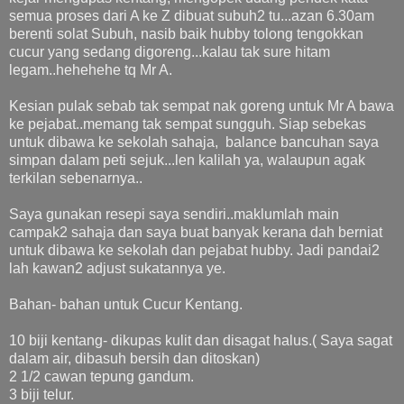
semua proses dari A ke Z dibuat subuh2 tu...azan 6.30am
berenti solat Subuh, nasib baik hubby tolong tengokkan
cucur yang sedang digoreng...kalau tak sure hitam
legam..hehehehe tq Mr A.
Kesian pulak sebab tak sempat nak goreng untuk Mr A bawa
ke pejabat..memang tak sempat sungguh. Siap sebekas
untuk dibawa ke sekolah sahaja, balance bancuhan saya
simpan dalam peti sejuk...len kalilah ya, walaupun agak
terkilan sebenarnya..
Saya gunakan resepi saya sendiri..maklumlah main
campak2 sahaja dan saya buat banyak kerana dah berniat
untuk dibawa ke sekolah dan pejabat hubby. Jadi pandai2
lah kawan2 adjust sukatannya ye.
Bahan- bahan untuk Cucur Kentang.
10 biji kentang- dikupas kulit dan disagat halus.( Saya sagat
dalam air, dibasuh bersih dan ditoskan)
2 1/2 cawan tepung gandum.
3 biji telur.