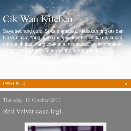
Cik Wan Kitchen
Saya seorang guru. Suka memasak. Masakan ringkas dan
biasa-biasa. Yang biasa menjadi luar biasa jika dilakukan
dengan ikhlas. Yang tidak tahu memasak..saya kongsikan
resepi, memasak itu mudah sahaja. Yang sudah
hebat..boleh menambah ilmu yang dikongsi. Semoga
semua mendapat manafaat. Saya sedekahkan semuanya
kepada anda...
▼
Thursday, 10 October 2013
Red Velvet cake lagi..