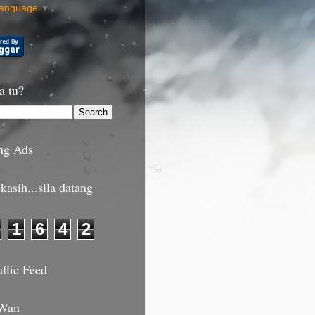
Language
▼
a tu?
ng Ads
kasih...sila datang
1
6
4
2
affic Feed
 Wan