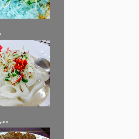
m
yam