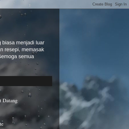
biasa menjadi luar
kan resepi, memasak
. Semoga semua
t Datang
te