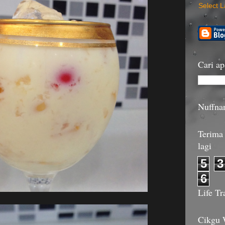
Select 
Cari ap
Nuffna
Terima 
lagi
5
3
6
Life Tr
Cikgu