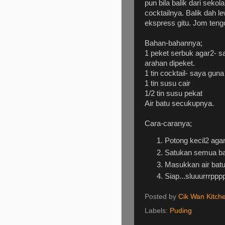
pun bila balik dari sekol
cocktailnya. Balik dah l
ekspress gitu. Jom ten
Bahan-bahannya;
1 peket serbuk agar2- s
arahan dipeket.
1 tin cocktail- saya guna 
1 tin susu cair
1/2 tin susu pekat
Air batu secukupnya.
Cara-caranya;
Potong kecil2 aga
Satukan semua ba
Masukkan air batu
Siap...sluuurrrpp
Posted by
Cik Wan Kitch
Labels:
Puding