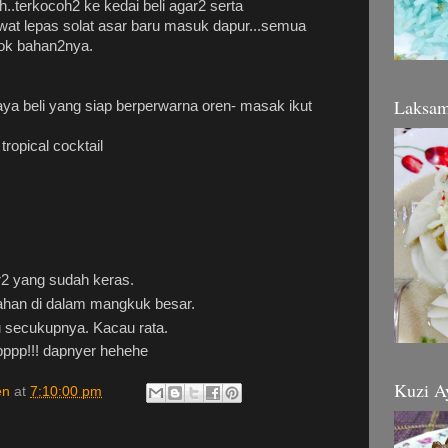
ah..terkocoh2 ke kedai beli agar2 serta
ewat lepas solat asar baru masuk dapur...semua
gok bahan2nya.
Laksa
aya beli yang siap berperwarna oren- masak ikut
tropical cocktail
r2 yang sudah keras.
han di dalam mangkuk besar.
 secukupnya. Kacau rata.
ppppp!!! dapnyer hehehe
Kuzi A
en
at
7:10:00 pm