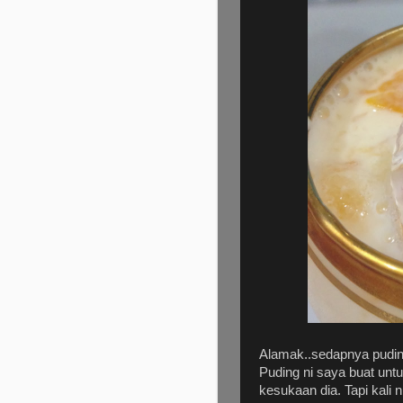
Alamak..sedapnya puding
Puding ni saya buat unt
kesukaan dia. Tapi kali 