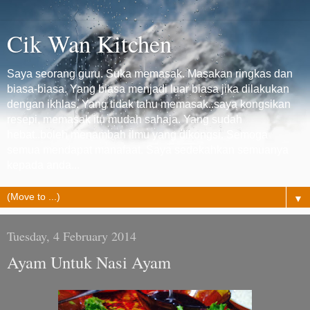
Cik Wan Kitchen
Saya seorang guru. Suka memasak. Masakan ringkas dan
biasa-biasa. Yang biasa menjadi luar biasa jika dilakukan
dengan ikhlas. Yang tidak tahu memasak..saya kongsikan
resepi, memasak itu mudah sahaja. Yang sudah
hebat..boleh menambah ilmu yang dikongsi. Semoga
semua mendapat manafaat. Saya sedekahkan semuanya
kepada anda...
▼
Tuesday, 4 February 2014
Ayam Untuk Nasi Ayam