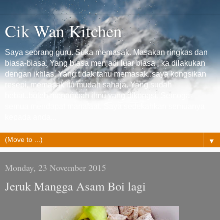
Cik Wan Kitchen
Saya seorang guru. Suka memasak. Masakan ringkas dan
biasa-biasa. Yang biasa menjadi luar biasa jika dilakukan
dengan ikhlas. Yang tidak tahu memasak..saya kongsikan
resepi, memasak itu mudah sahaja. Yang sudah
hebat..boleh menambah ilmu yang dikongsi. Semoga
semua mendapat manafaat. Saya sedekahkan semuanya
kepada anda...
▼
Monday, 23 November 2015
Jeruk Mangga Asam Boi lagi