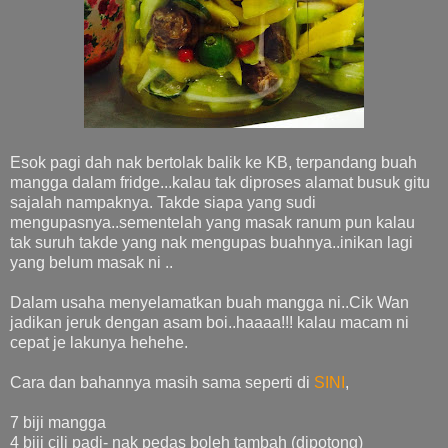
Esok pagi dah nak bertolak balik ke KB, terpandang buah
mangga dalam fridge...kalau tak diproses alamat busuk gitu
sajalah nampaknya. Takde siapa yang sudi
mengupasnya..sementelah yang masak ranum pun kalau
tak suruh takde yang nak mengupas buahnya..inikan lagi
yang belum masak ni ..
Dalam usaha menyelamatkan buah mangga ni..Cik Wan
jadikan jeruk dengan asam boi..haaaa!!! kalau macam ni
cepat je lakunya hehehe.
Cara dan bahannya masih sama seperti di
SINI
,
7 biji mangga
4 biji cili padi- nak pedas boleh tambah (dipotong)