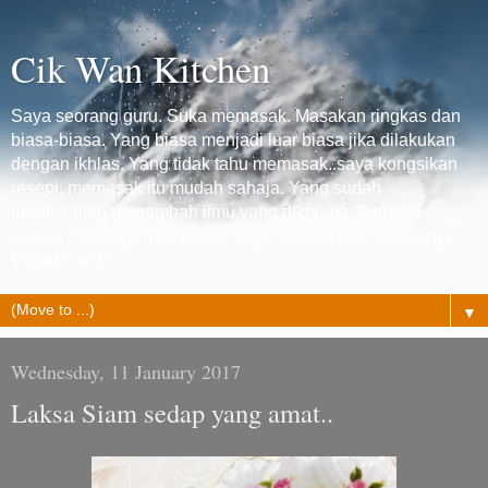
Cik Wan Kitchen
Saya seorang guru. Suka memasak. Masakan ringkas dan
biasa-biasa. Yang biasa menjadi luar biasa jika dilakukan
dengan ikhlas. Yang tidak tahu memasak..saya kongsikan
resepi, memasak itu mudah sahaja. Yang sudah
hebat..boleh menambah ilmu yang dikongsi. Semoga
semua mendapat manafaat. Saya sedekahkan semuanya
kepada anda...
▼
Wednesday, 11 January 2017
Laksa Siam sedap yang amat..