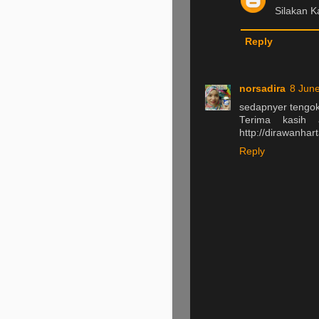
Silakan Ka
Reply
norsadira
8 June
sedapnyer tengok 
Terima kasih a
http://dirawanhar
Reply