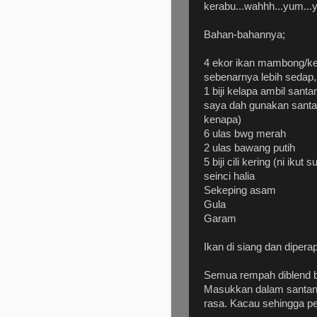
kerabu...wahhh...yum...
Bahan-bahannya;
4 ekor ikan mambong/ke
sebenarnya lebih sedap,
1 biji kelapa ambil sant
saya dah gunakan santan
kenapa)
6 ulas bwg merah
2 ulas bawang putih
5 biji cili kering (ni ikut s
seinci halia
Sekeping asam
Gula
Garam
Ikan di siang dan dipera
Semua rempah diblend 
Masukkan dalam santan
rasa. Kacau sehingga p