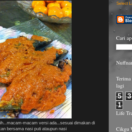
Select 
Cari ap
Nuffna
Terima 
lagi
5
3
1
Life Tr
nih...macam-macam versi ada...sesuai dimakan di
Cikgu
an bersama nasi puti ataupun nasi