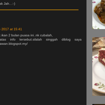
k Jah...:-)
 2017 at 15:41
ikan 2 bulan puasa ini..nk cubalah,
tas info tersebut.silalah singgah diblog saya
tawan.blogspot.my/