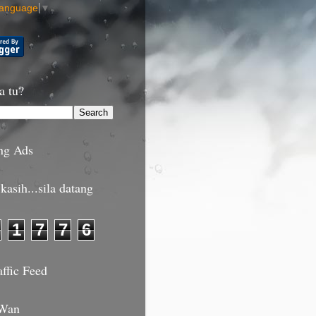
Language
▼
a tu?
ng Ads
kasih...sila datang
1
7
7
6
affic Feed
 Wan