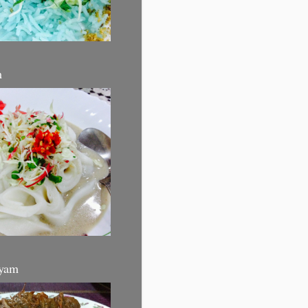
m
yam