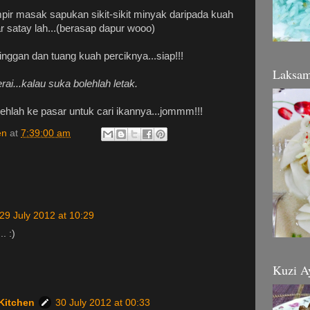
pir masak sapukan sikit-sikit minyak daripada kuah
r satay lah...(berasap dapur wooo)
nggan dan tuang kuah perciknya...siap!!!
Laksa
erai...kalau suka bolehlah letak.
olehlah ke pasar untuk cari ikannya...jommm!!!
en
at
7:39:00 am
29 July 2012 at 10:29
. :)
Kuzi A
Kitchen
30 July 2012 at 00:33