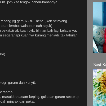
yum..jom kita tengok bahan-bahannya..
mbong yg gemuk2 tu...hehe (ikan selayang
 tetap lembut walaupun dah sejuk)
an pekat..(nak kuah byk, blh tambah lagi kelapanya,
 segera tapi kuahnya kurang menjadi, tak tahulah
uka)
Nasi K
p dgn garam dan kunyit.
bersama.
, masukkan asam keping, gula dan garam secukup
ecah minyak dan pekat.