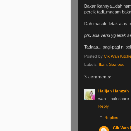
Bakar ikannya...dah ham
percik tadi..macam baka
Dah masak, letak atas pi
p/s: ada versi yg letak s
Tadaaa....pagi-pagi ni b
Posted by
Cik Wan Kitch
Labels:
Ikan
,
Seafood
3 comments:
Halijah Hamzah
wan... nak share ..
Reply
Replies
Cik Wan 