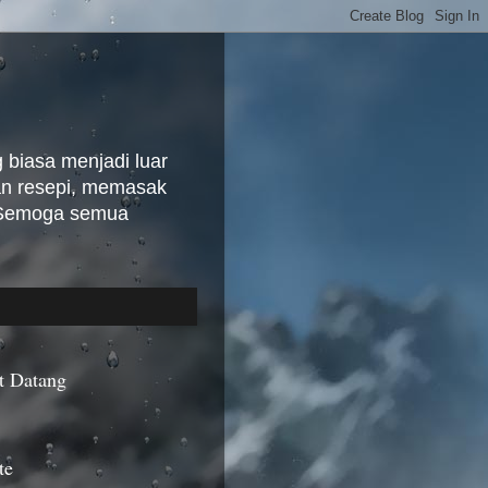
biasa menjadi luar
kan resepi, memasak
. Semoga semua
t Datang
te