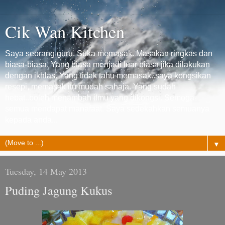
Cik Wan Kitchen
Saya seorang guru. Suka memasak. Masakan ringkas dan
biasa-biasa. Yang biasa menjadi luar biasa jika dilakukan
dengan ikhlas. Yang tidak tahu memasak..saya kongsikan
resepi, memasak itu mudah sahaja. Yang sudah
hebat..boleh menambah ilmu yang dikongsi. Semoga
semua mendapat manafaat. Saya sedekahkan semuanya
kepada anda...
▼
Tuesday, 14 May 2013
Puding Jagung Kukus