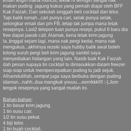
entah angin mana muncul, tekak ni teringin sangat nak
makan puding jagung kukus yang pernah diajar oleh BFF
Kak Faizah. Dari sekolah singgah beli cocktail dan telur.
Tapi balik rumah...cari punya cari, selak punya selak,
selongkar email dan pm FB..tetap tak jumpa mana letak
resepinya. Last2 telepon tuan punya resepi, pukul 6 baru dia
free dapat jawab call. Alamak, kena letak krim jagung
la..tinggal sejam lagi, mana nak pergi kedai, mana nak
mengukus...akhirnya rezeki saya hubby balik awal boleh
tolong suruh pergi beli krim jagung sambil saya
menyediakan hidangan yang lain. Nasib baik Kak Faizah
dah pesan supaya tin cocktail tu dimasukkan dalam freezer
siap-siap untuk mempercepatkan puding tu jadi sejuk.
Alhamdulillah, sempat juga saya berbuka dengan puding
idaman...nahh..dua mangkuk youuu....eerrrkkk!!!! :-).Jom
tengok resepinya yang sangat mudah ini.
Bahan-bahan
;
1 tin besar krim jagung.
1 tin susu cair.
1/2 tin susu pekat.
4 biji telor.
1 tin buah cocktail.