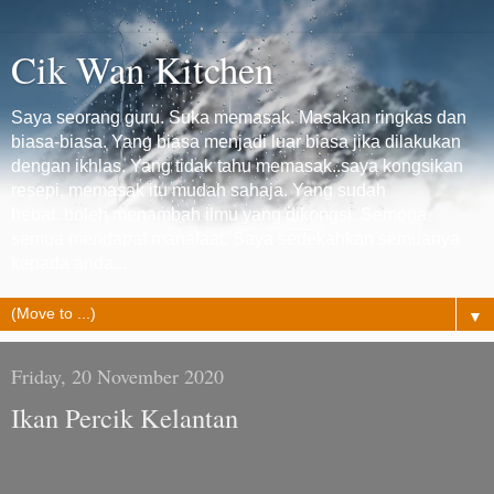
Cik Wan Kitchen
Saya seorang guru. Suka memasak. Masakan ringkas dan
biasa-biasa. Yang biasa menjadi luar biasa jika dilakukan
dengan ikhlas. Yang tidak tahu memasak..saya kongsikan
resepi, memasak itu mudah sahaja. Yang sudah
hebat..boleh menambah ilmu yang dikongsi. Semoga
semua mendapat manafaat. Saya sedekahkan semuanya
kepada anda...
▼
Friday, 20 November 2020
Ikan Percik Kelantan