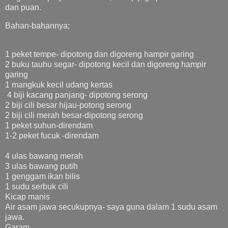
dan puan.
Bahan-bahannya;
1 peket tempe- dipotong dan digoreng hampir garing
2 buku tauhu segar- dipotong kecil dan digoreng hampir
garing
1 mangkuk kecil udang kertas
4 biji kacang panjang- dipotong serong
2 biji cili besar hijau-potong serong
2 biji cili merah besar-dipotong serong
1 peket suhun-direndam
1-2 peket fucuk -direndam
4 ulas bawang merah
3 ulas bawang putih
1 genggam ikan bilis
1 sudu serbuk cili
Kicap manis
Air asam jawa secukupnya- saya guna dalam 1 sudu asam
jawa.
Garam