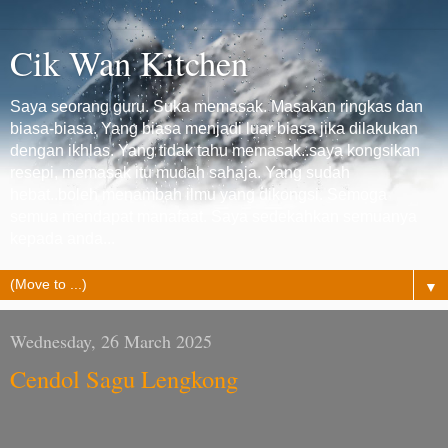
Cik Wan Kitchen
Saya seorang guru. Suka memasak. Masakan ringkas dan
biasa-biasa. Yang biasa menjadi luar biasa jika dilakukan
dengan ikhlas. Yang tidak tahu memasak..saya kongsikan
resepi, memasak itu mudah sahaja. Yang sudah
hebat..boleh menambah ilmu yang dikongsi. Semoga
semua mendapat manafaat. Saya sedekahkan semuanya
kepada anda...
▼
Wednesday, 26 March 2025
Cendol Sagu Lengkong