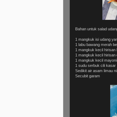
Bahan untuk salad udan
1 mangkuk isi udang yan
1 labu bawang merah be
1 mangkuk kecil hirisan 
1 mangkuk kecil hirisan
1 mangkuk kecil mayoni
1 sudu serbuk cili kasar
Sedikit air asam limau ni
Secubit garam