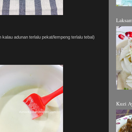
Laksa
h kalau adunan terlalu pekat/lempeng terlalu tebal)
Kuzi A