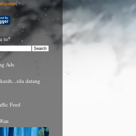
Language
▼
a tu?
ng Ads
kasih...sila datang
affic Feed
 Wan