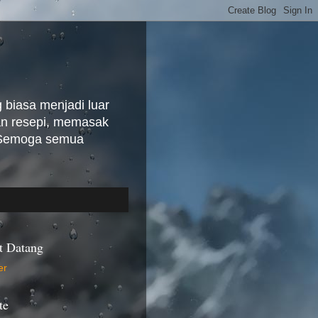
biasa menjadi luar
kan resepi, memasak
. Semoga semua
t Datang
te