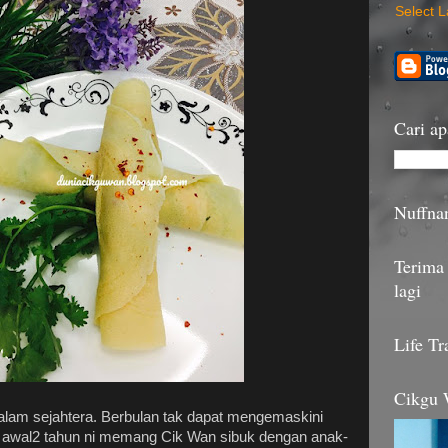
Select 
Cari ap
Nuffna
Terima 
lagi
Life Tr
Cikgu
lam sejahtera. Berbulan tak dapat mengemaskini
i awal2 tahun ni memang Cik Wan sibuk dengan anak-