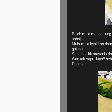
Boleh mula menggulung 
sahaja.
Mula-mula letakkan daun
gulung.
Sapu sedikit mayonis da
Wan tak sapu..lupa!! heh
Dah siap!!.