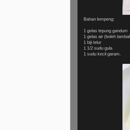
Bahan lempeng:
1 gelas tepung gandum
1 gelas air (boleh tamba
1 biji telur
1 1/2 sudu gula
1 sudu kecil garam.