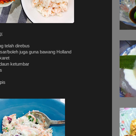
g;
g telah direbus
sar/boleh juga guna bawang Holland
karet
 daun ketumbar
s
pis