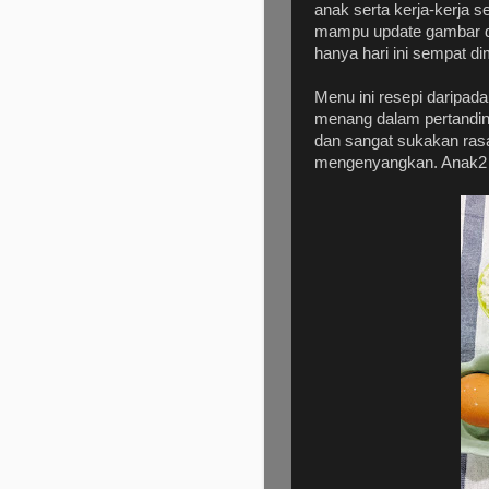
anak serta kerja-kerja s
mampu update gambar di
hanya hari ini sempat di
Menu ini resepi daripad
menang dalam pertandi
dan sangat sukakan ras
mengenyangkan. Anak2 p