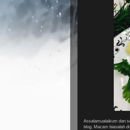
Assalamualaikum dan sa
blog. Macam biasalah d