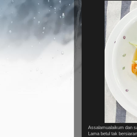
Assalamualaikum dan sa
Lama betul tak bersiara