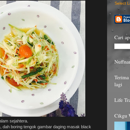
Select 
Cari ap
Nuffna
Terima 
lagi
Life Tr
Cikgu
lam sejahtera.
n, dah boring tengok gambar daging masak black