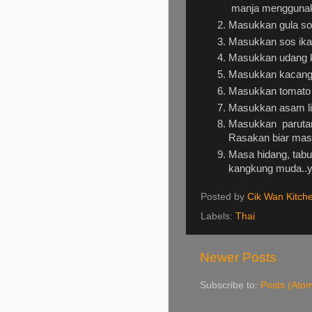
manja menggunak
Masukkan gula s
Masukkan sos ika
Masukkan udang k
Masukkan kacang 
Masukkan tomato 
Masukkan asam l
Masukkan parutan
Rasakan biar mas
Masa hidang, tabu
kangkung muda..
Posted by
Cik Wan Kitch
Labels:
Thai
Newer Posts
Subscribe to:
Posts (Ato