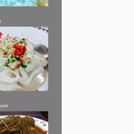
m
yam