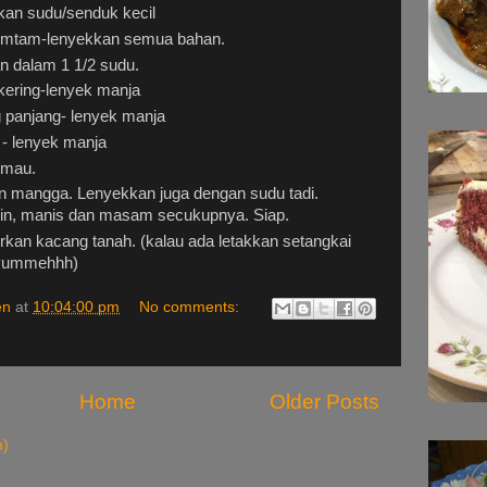
an sudu/senduk kecil
omtam-lenyekkan semua bahan.
n dalam 1 1/2 sudu.
ering-lenyek manja
panjang- lenyek manja
- lenyek manja
imau.
 mangga. Lenyekkan juga dengan sudu tadi.
in, manis dan masam secukupnya. Siap.
rkan kacang tanah. (kalau ada letakkan setangkai
yummehhh)
en
at
10:04:00 pm
No comments:
Home
Older Posts
m)