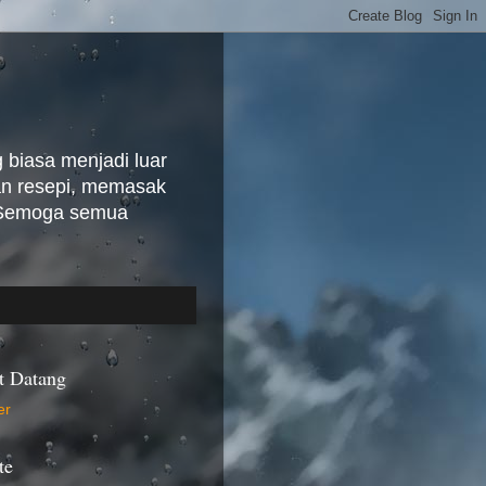
biasa menjadi luar
kan resepi, memasak
. Semoga semua
t Datang
te