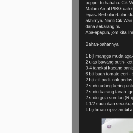
pepper tu hahaha. Cik 
Malam Amal PIBG dah se
lepas. Berbulan-bulan do
akhirnya. Nanti Cik Wa
dana sekarang ni.
Apa-apapun, jom kita liha
Bahan-bahannya;
1 biji mangga muda agak
2 ulas bawang putih- ke
3-4 tangkai kacang panj
6 biji buah tomato ceri -
2 biji cili padi- nak peda
2 sudu udang kering un
2 sudu kacang tanah- gor
2 sudu gula somtan (Ru
1 1/2 sudu ikan secukup
1 biji limau nipis- ambil a