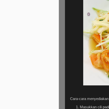
Cara-cara menyediakan
Masukkan cili pa