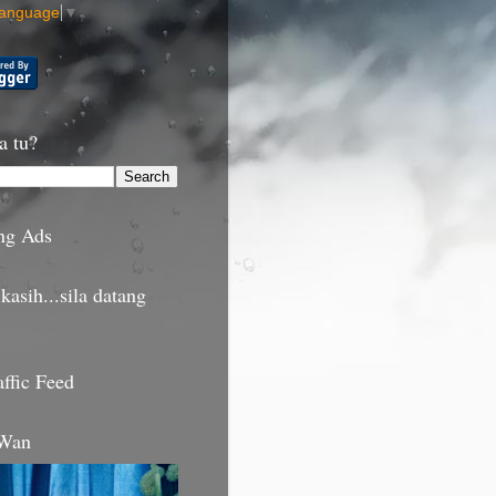
Language
▼
a tu?
ng Ads
kasih...sila datang
affic Feed
 Wan