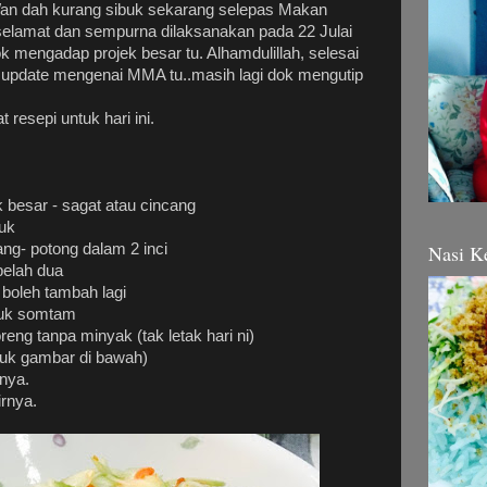
Wan dah kurang sibuk sekarang selepas Makan
lamat dan sempurna dilaksanakan pada 22 Julai
k mengadap projek besar tu. Alhamdulillah, selesai
n update mengenai MMA tu..masih lagi dok mengutip
t resepi untuk hari ini.
 besar - sagat atau cincang
tuk
ang- potong dalam 2 inci
Nasi K
 belah dua
s boleh tambah lagi
tuk somtam
eng tanpa minyak (tak letak hari ni)
juk gambar di bawah)
nya.
irnya.