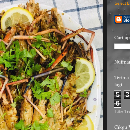
Select 
Cari ap
Nuffna
Terima 
lagi
5
3
6
Life Tr
Cikgu