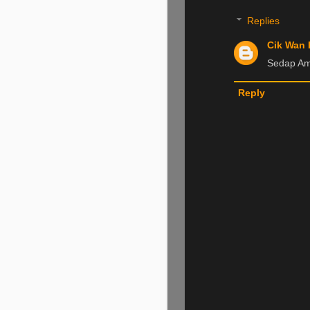
Replies
Cik Wan 
Sedap Ami
Reply