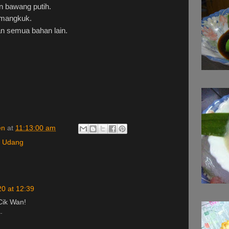
n bawang putih.
 mangkuk.
n semua bahan lain.
en
at
11:13:00 am
,
Udang
0 at 12:39
Cik Wan!
.