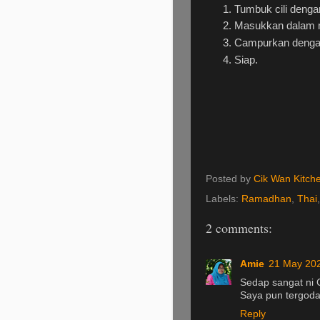
Tumbuk cili denga
Masukkan dalam
Campurkan denga
Siap.
Posted by
Cik Wan Kitch
Labels:
Ramadhan
,
Thai
2 comments:
Amie
21 May 202
Sedap sangat ni 
Saya pun tergoda
Reply