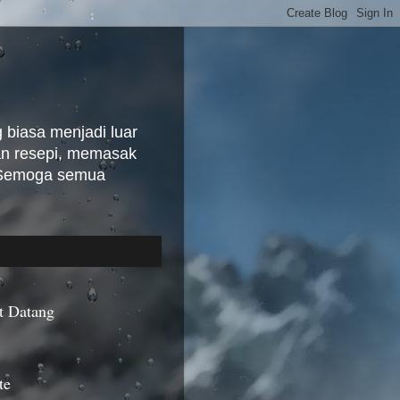
biasa menjadi luar
kan resepi, memasak
. Semoga semua
t Datang
te