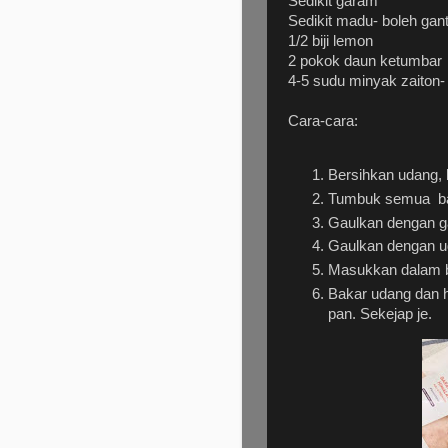
Sedikit garam
Sedikit madu- boleh gan
1/2 biji lemon
2 pokok daun ketumbar
4-5 sudu minyak zaiton-
Cara-cara:
Bersihkan udang, 
Tumbuk semua baw
Gaulkan dengan ga
Gaulkan dengan u
Masukkan dalam b
Bakar udang dan 
pan. Sekejap je.