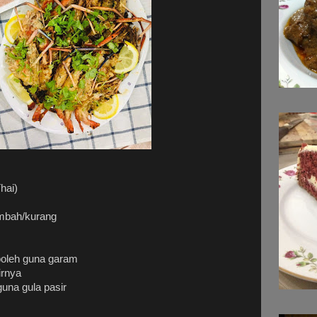
hai)
 tambah/kurang
s
 boleh guna garam
airnya
guna gula pasir