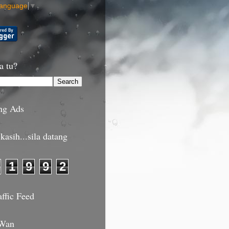
Language
▼
a tu?
ng Ads
kasih...sila datang
1
9
9
2
affic Feed
 Wan