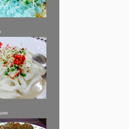
m
yam