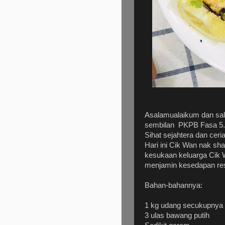
Asalamualaikum dan sal
sembilan PKPB Fasa 5. 
Sihat sejahtera dan ceri
Hari ini Cik Wan nak sh
kesukaan keluarga Cik 
menjamin kesedapan res
Bahan-bahannya:
1 kg udang secukupnya
3 ulas bawang putih