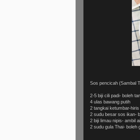
Sos pencicah (Sambal T
2-5 biji cili padi- boleh
4 ulas bawang putih
2 tangkai ketumbar-hiri
2 sudu besar sos ikan-
2 biji limau nipis- ambil 
2 sudu gula Thai- boleh 