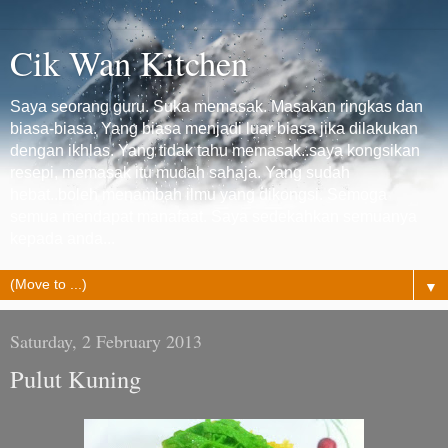
Cik Wan Kitchen
Saya seorang guru. Suka memasak. Masakan ringkas dan
biasa-biasa. Yang biasa menjadi luar biasa jika dilakukan
dengan ikhlas. Yang tidak tahu memasak..saya kongsikan
resepi, memasak itu mudah sahaja. Yang sudah
hebat..boleh menambah ilmu yang dikongsi. Semoga
semua mendapat manafaat. Saya sedekahkan semuanya
kepada anda...
▼
Saturday, 2 February 2013
Pulut Kuning