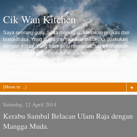
Cik Wan Kitchen
Saya seorang guru. Suka memasak. Masakan ringkas dan
biasa-biasa. Yang biasa menjadi luar biasa jika dilakukan
dengan ikhlas. Yang tidak tahu memasak..saya kongsikan
resepi, memasak itu mudah sahaja. Yang sudah
hebat..boleh menambah ilmu yang dikongsi. Semoga
semua mendapat manafaat. Saya sedekahkan semuanya
kepada anda...
▼
Saturday, 12 April 2014
Kerabu Sambal Belacan Ulam Raja dengan
Mangga Muda.