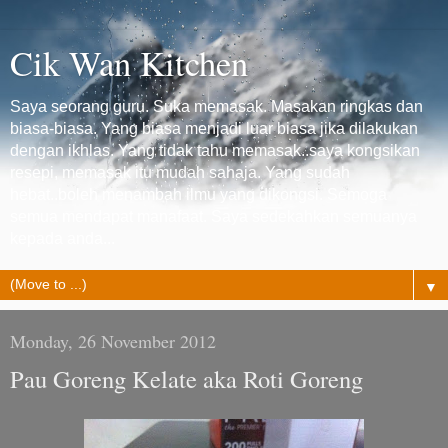
Cik Wan Kitchen
Saya seorang guru. Suka memasak. Masakan ringkas dan
biasa-biasa. Yang biasa menjadi luar biasa jika dilakukan
dengan ikhlas. Yang tidak tahu memasak..saya kongsikan
resepi, memasak itu mudah sahaja. Yang sudah
hebat..boleh menambah ilmu yang dikongsi. Semoga
semua mendapat manafaat. Saya sedekahkan semuanya
kepada anda...
▼
Monday, 26 November 2012
Pau Goreng Kelate aka Roti Goreng