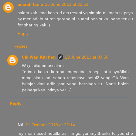
amirah tania
26 June 2013 at 22:53
salam kak..tme kasih d ats resepi yg simple ni..mcm tk pcya
sy menjadi buat roti goreng ni..suami pon suka..hehe tenkiu
for sharing kak ;)
Reply
Replies
Cik Wan Kitchen
28 June 2013 at 03:50
Wa,alaikummussalam.
Terima kasih kerana mencuba resepi ni..insyaAllah
mmg akan jadi sebab resepinya betul2 yang Cik Wan
belajar dari adik ipar yang berniaga tu. Nanti boleh
pelbagaikan intinya yer :-)
Reply
NA
21 October 2013 at 22:14
my mom used nutella as fillings..yummy!thanks to you she