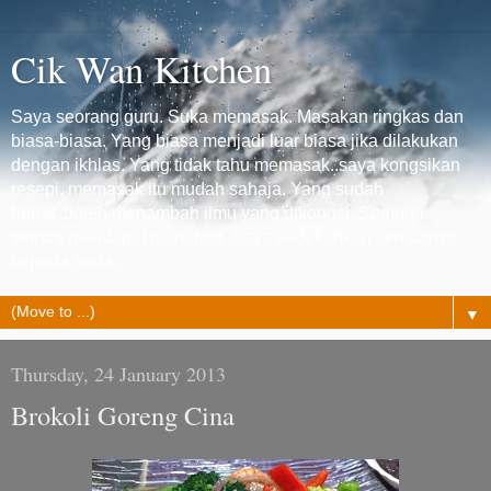
Cik Wan Kitchen
Saya seorang guru. Suka memasak. Masakan ringkas dan
biasa-biasa. Yang biasa menjadi luar biasa jika dilakukan
dengan ikhlas. Yang tidak tahu memasak..saya kongsikan
resepi, memasak itu mudah sahaja. Yang sudah
hebat..boleh menambah ilmu yang dikongsi. Semoga
semua mendapat manafaat. Saya sedekahkan semuanya
kepada anda...
▼
Thursday, 24 January 2013
Brokoli Goreng Cina