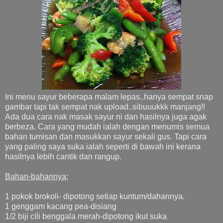
Ini menu sayur beberapa malam lepas..hanya sempat snap
gambar tapi tak sempat nak upload..sibuuukkk manjang!!
Ada dua cara nak masak sayur ni dan hasilnya juga agak
berbeza. Cara yang mudah ialah dengan menumis semua
bahan tumisan dan masukkan sayur sekali gus. Tapi cara
yang paling saya suka ialah seperti di bawah ini kerana
hasilnya lebih cantik dan rangup.
Bahan-bahannya
;
1 pokok brokoli- dipotong setiap kuntum/dahannya.
1 genggam kacang pea-disiang
1/2 biji cili benggala merah-dipotong ikut suka