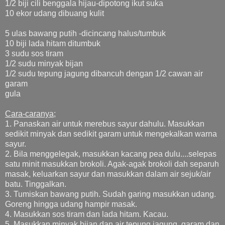
1/2 biji cili benggala hijau-dipotong ikut suka
10 ekor udang dibuang kulit
5 ulas bawang putih -dicincang halus/tumbuk
10 biji lada hitam ditumbuk
3 sudu sos tiram
1/2 sudu minyak bijan
1/2 sudu tepung jagung dibancuh dengan 1/2 cawan air
garam
gula
Cara-caranya
;
1. Panaskan air untuk merebus sayur dahulu. Masukkan
sedikit minyak dan sedikit garam untuk mengekalkan warna
sayur.
2. Bila menggelegak, masukkan kacang pea dulu....selepas
satu minit masukkan brokoli. Agak-agak brokoli dah separuh
masak, keluarkan sayur dan masukkan dalam air sejuk/air
batu. Tinggalkan.
3. Tumiskan bawang putih. Sudah garing masukkan udang.
Goreng hingga udang hampir masak.
4. Masukkan sos tiram dan lada hitam. Kacau.
5. Masukkan minyak bijan dan air tepung jagung, garam dan