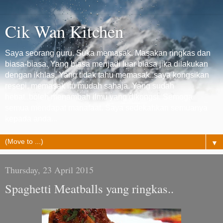
Cik Wan Kitchen
Saya seorang guru. Suka memasak. Masakan ringkas dan
biasa-biasa. Yang biasa menjadi luar biasa jika dilakukan
dengan ikhlas. Yang tidak tahu memasak..saya kongsikan
resepi, memasak itu mudah sahaja. Yang sudah
hebat..boleh menambah ilmu yang dikongsi. Semoga
semua mendapat manafaat. Saya sedekahkan semuanya
kepada anda...
▼
Thursday, 23 April 2015
Spaghetti Meatballs yang ringkas..