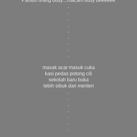
Pantun orang busy....macam busy beeeeee
.
.
.
.
.
.
.
.
.
masak acar masuk cuka
kasi pedas potong cili
sekolah baru buka
lebih sibuk dari menteri
.
.
.
.
.
.
.