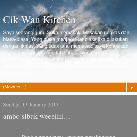
Cik Wan Kitchen
Saya seorang guru. Suka memasak. Masakan ringkas dan
biasa-biasa. Yang biasa menjadi luar biasa jika dilakukan
dengan ikhlas. Yang tidak tahu memasak..saya kongsikan
resepi, memasak itu mudah sahaja. Yang sudah
hebat..boleh menambah ilmu yang dikongsi. Semoga
semua mendapat manafaat. Saya sedekahkan semuanya
kepada anda...
▼
Sunday, 13 January 2013
ambo sibuk weeeiiii....