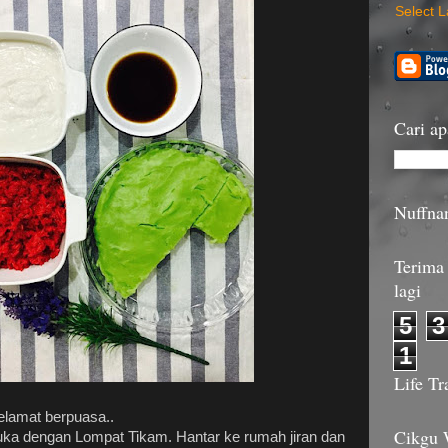
Select 
Cari ap
Nuffna
Terima 
lagi
5
3
1
Life Tr
lamat berpuasa..
Cikgu
a dengan Lompat Tikam. Hantar ke rumah jiran dan