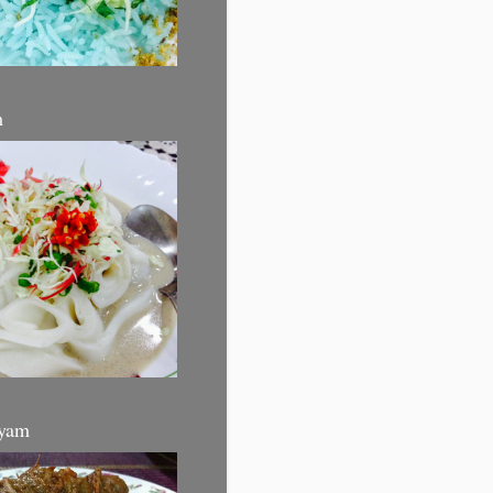
m
yam