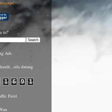
Language
▼
a tu?
ng Ads
kasih...sila datang
1
6
9
1
affic Feed
 Wan