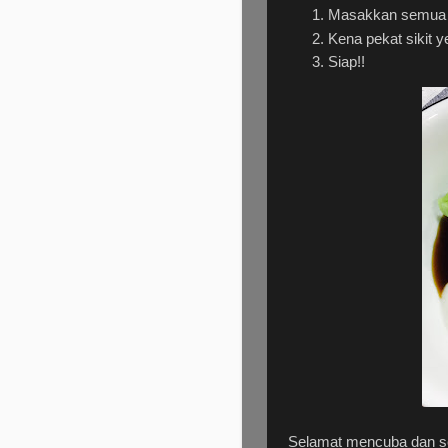
Masakkan semua
Kena pekat sikit y
Siap!!
Selamat mencuba dan se