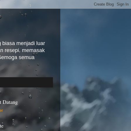
biasa menjadi luar
kan resepi, memasak
. Semoga semua
t Datang
te