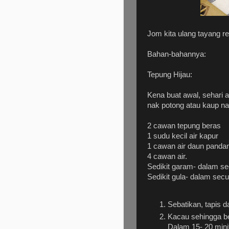
Jom kita ulang tayang 
Bahan-bahannya:
Tepung Hijau:
Kena buat awal, sehari a
nak potong atau kaup na
2 cawan tepung beras
1 sudu kecil air kapur
1 cawan air daun pandan
4 cawan air.
Sedikit garam- dalam se
Sedikit gula- dalam secu
Sebatikan, tapis d
Kacau sehingga berk
Dalam 15- 20 mini