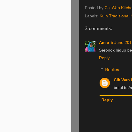
Posted by
Cik Wan Kitch
Labels:
Kuih Tradisional 
2 comments:
Amie
5 June 201
Seronok hidup ber
Reply
Replies
Cik Wan 
betul tu 
Reply