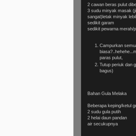
2 cawan beras pulut dib
3 sudu minyak masak (ji
sangat)letak minyak lebi
sedikit garam
sedikit pewarna merah/p
Campurkan semua
biasa?..hehehe...
paras pulut,
Tutup periuk dan g
bagus)
Bahan Gula Melaka
Beberapa keping/ketul g
2 sudu gula putih
2 helai daun pandan
air secukupnya