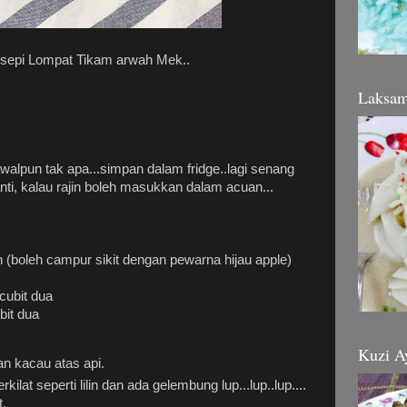
resepi Lompat Tikam arwah Mek..
Laksa
walpun tak apa...simpan dalam fridge..lagi senang
nti, kalau rajin boleh masukkan dalam acuan...
 (boleh campur sikit dengan pewarna hijau apple)
cubit dua
bit dua
Kuzi A
an kacau atas api.
ilat seperti lilin dan ada gelembung lup...lup..lup....
t.