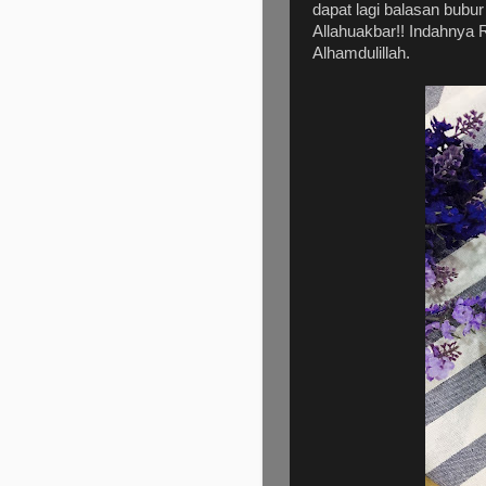
dapat lagi balasan bubur
Allahuakbar!! Indahnya
Alhamdulillah.