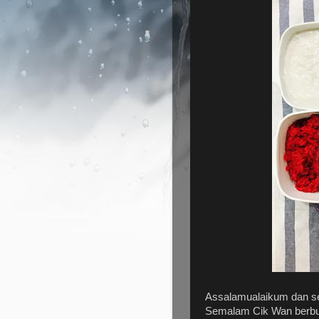
Assalamualaikum dan se
Semalam Cik Wan berbuk