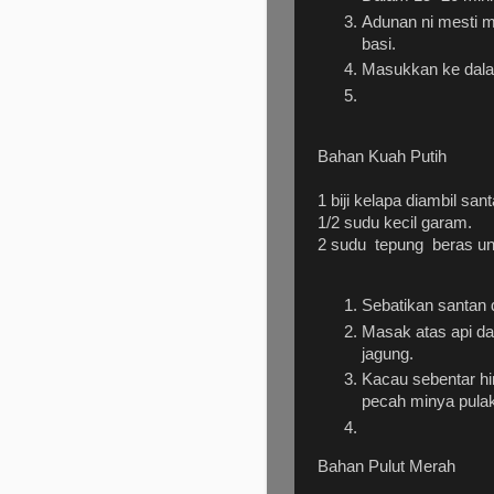
Adunan ni mesti m
basi.
Masukkan ke dala
Bahan Kuah Putih
1 biji kelapa diambil san
1/2 sudu kecil garam.
2 sudu tepung beras u
Sebatikan santan
Masak atas api d
jagung.
Kacau sebentar hi
pecah minya pulak
Bahan Pulut Merah