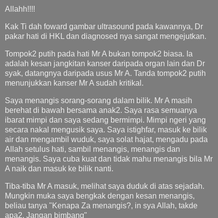
Allahh!!!!
Kak Ti dah foward gambar ultrasound pada kawannya, Dr
pakar hati di HKL dan diagnosed nya sangat mengejutkan.
Tompok2 putih pada hati Mr A bukan tompok2 biasa. Ia
adalah kesan jangkitan kanser daripada organ lain dan Dr
syak, datangnya daripada usus Mr A. Tanda tompok2 putih
menunjukkan kanser Mr A sudah kritikal.
Saya menangis sorang-sorang dalam bilik. Mr A masih
berehat di bawah bersama anak2. Saya rasa semuanya
ibarat mimpi dan saya sedang bermimpi. Mimpi ngeri yang
secara nakal mengusik saya. Saya istighfar, masuk ke bilik
air dan mengambil wuduk, saya solat hajat, mengadu pada
Allah setulus hati, sambil menangis, menangis dan
menangis. Saya cuba kuat dan tidak mahu menangis bila Mr
A naik dan masuk ke bilik nanti.
Tiba-tiba Mr A masuk, melihat saya duduk di atas sejadah.
Mungkin muka saya bengkak dengan kesan menangis,
beliau tanya "Kenapa Za menangis?, in sya Allah, takde
apa2. Jangan bimbang"