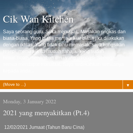
Cik Wan Kitchen
Saya seorang guru. Suka memasak. Masakan ringkas dan
biasa-biasa. Yang biasa menjadi luar biasa jika dilakukan
dengan ikhlas. Yang tidak tahu memasak..saya kongsikan
resepi, memasak itu mudah sahaja. Yang sudah
hebat..boleh menambah ilmu yang dikongsi. Semoga
semua mendapat manafaat. Saya sedekahkan semuanya
kepada anda...
▼
Monday, 3 January 2022
2021 yang menyakitkan (Pt.4)
12/02/2021 Jumaat (Tahun Baru Cina)