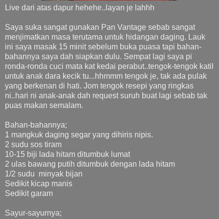
Live dari atas dapur hehehe..layan je lahhh
Saya suka sangat gunakan Pan Vantage sebab sangat
menjimatkan masa terutama untuk hidangan daging. Lauk
ini saya masak 15 minit sebelum buka puasa tapi bahan-
bahannya saya dah siapkan dulu. Sempat lagi saya pi
ronda-ronda cuci mata kat kedai perabut..tengok-tengok katil
untuk anak dara kecik tu...hhmmm tengok je, tak ada pulak
yang berkenan di hati. Jom tengok resepi yang ringkas
ni..hari ni anak-anak dah request suruh buat lagi sebab tak
puas makan semalam.
Bahan-bahannya;
1 mangkuk daging segar yang dihiris nipis.
2 sudu sos tiram
10-15 biji lada hitam ditumbuk lumat
2 ulas bawang putih ditumbuk dengan lada hitam
1/2 sudu minyak bijan
Sedikit kicap manis
Sedikit garam
Sayur-sayurnya;