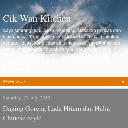
Cik Wan Kitchen
Saya seorang guru. Suka memasak. Masakan ringkas dan
biasa-biasa. Yang biasa menjadi luar biasa jika dilakukan
dengan ikhlas. Yang tidak tahu memasak..saya kongsikan
resepi, memasak itu mudah sahaja. Yang sudah
hebat..boleh menambah ilmu yang dikongsi. Semoga
semua mendapat manafaat. Saya sedekahkan semuanya
kepada anda...
▼
Saturday, 27 July 2013
Daging Goreng Lada Hitam dan Halia
Chinese Style