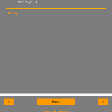
selera ye :-)
Reply
‹
›
Home
View web version