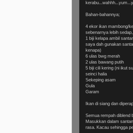
kerabu...wahhh...yum...
Bahan-bahannya;
4 ekor ikan mambong/ke
sebenarnya lebih sedap,
1 biji kelapa ambil sant
saya dah gunakan santan
kenapa)
6 ulas bwg merah
2 ulas bawang putih
5 biji cili kering (ni ikut s
seinci halia
Sekeping asam
Gula
Garam
Ikan di siang dan dipera
Semua rempah diblend 
Masukkan dalam santan
rasa. Kacau sehingga p