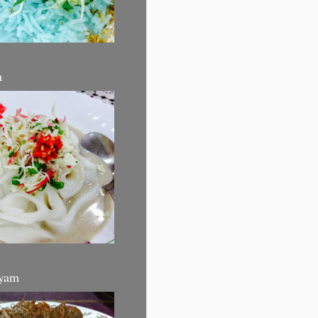
m
yam