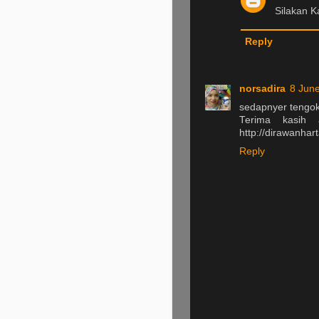
Silakan Ka
Reply
norsadira
8 June
sedapnyer tengok 
Terima kasih a
http://dirawanhar
Reply