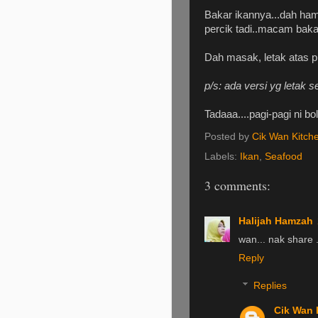
Bakar ikannya...dah ham
percik tadi..macam baka
Dah masak, letak atas pi
p/s: ada versi yg letak s
Tadaaa....pagi-pagi ni b
Posted by
Cik Wan Kitch
Labels:
Ikan
,
Seafood
3 comments:
Halijah Hamzah
wan... nak share ..
Reply
Replies
Cik Wan 