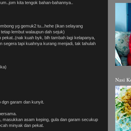
yum..jom kita tengok bahan-bahannya..
mbong yg gemuk2 tu...hehe (ikan selayang
 tetap lembut walaupun dah sejuk)
an pekat..(nak kuah byk, blh tambah lagi kelapanya,
 segera tapi kuahnya kurang menjadi, tak tahulah
uka)
Nasi K
p dgn garam dan kunyit.
bersama.
, masukkan asam keping, gula dan garam secukup
ecah minyak dan pekat.