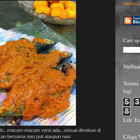
Select 
Cari ap
Nuffna
Terima 
lagi
5
3
8
Life Tr
nih...macam-macam versi ada...sesuai dimakan di
Cikgu
an bersama nasi puti ataupun nasi