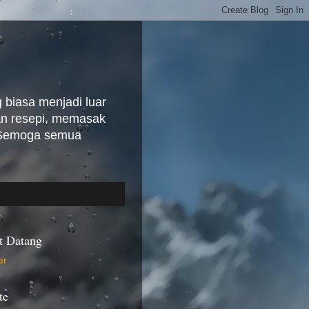
biasa menjadi luar
kan resepi, memasak
. Semoga semua
t Datang
te