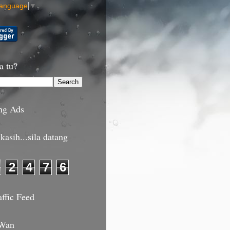
Language
▼
a tu?
ng Ads
kasih...sila datang
2
4
7
6
affic Feed
 Wan