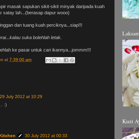
pir masak sapukan sikit-sikit minyak daripada kuah
r satay lah...(berasap dapur wooo)
nggan dan tuang kuah perciknya...siap!!!
Laksa
erai...kalau suka bolehlah letak.
olehlah ke pasar untuk cari ikannya...jommm!!!
en
at
7:39:00 am
29 July 2012 at 10:29
. :)
Kuzi A
Kitchen
30 July 2012 at 00:33