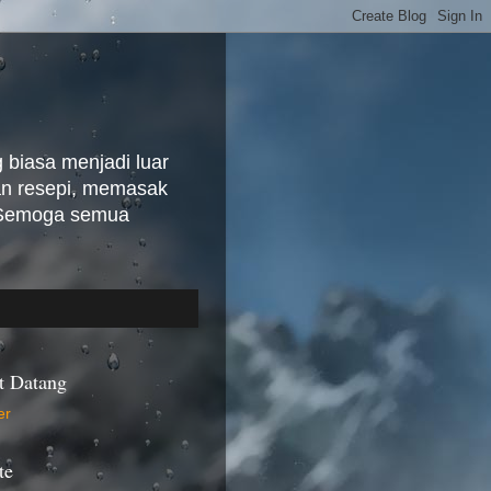
biasa menjadi luar
kan resepi, memasak
. Semoga semua
t Datang
te