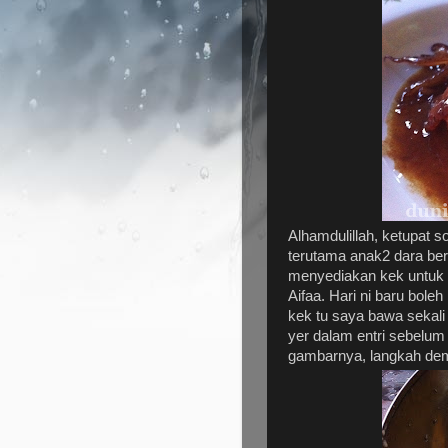
Alhamdulillah, ketupat s
terutama anak2 dara bert
menyediakan kek untuk d
Aifaa. Hari ni baru bole
kek tu saya bawa sekali
yer dalam entri sebelum 
gambarnya, langkah dem