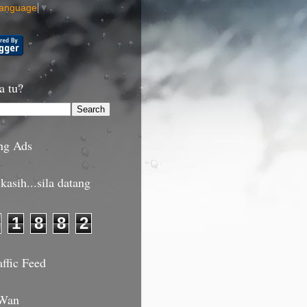
Language
▼
a tu?
ng Ads
kasih...sila datang
1
8
8
2
affic Feed
 Wan