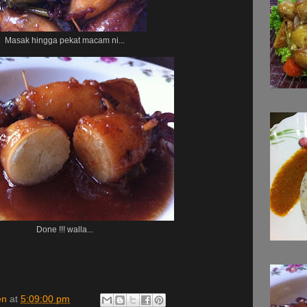
Masak hingga pekat macam ni...
Done !!! walla...
en
at
5:09:00 pm