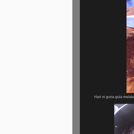
Hari ni guna gula melak