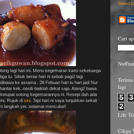
Select 
Cari ap
Nuffna
otong lagi hari ini. Menu kegemaran kami sekeluarga
iga tu. Sibuk benar hari ni sebab pagi2 lagi
Terima 
ibawa ke asrama . 28 Febuari hari tu hari jadi Nur
lagi
h hantar kek..nasib baiklah dekat saja. Alang2 bawa
 ketupat sotong kegemarannya ni. Resepi dah ada
5
3
ini. Rujuk di
sini
. Tapi hari ni saya tunjukkan sekali
2
i langkah yer..selamat mencuba!!
Life Tr
Cikgu