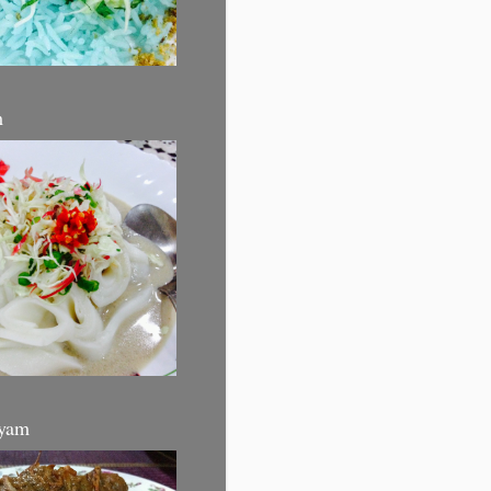
m
yam