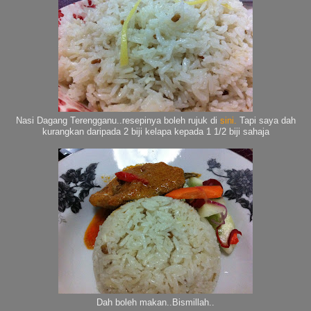
Nasi Dagang Terengganu..resepinya boleh rujuk di
sini.
Tapi saya dah
kurangkan daripada 2 biji kelapa kepada 1 1/2 biji sahaja
Dah boleh makan..Bismillah..