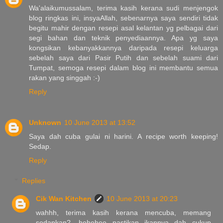
Wa'alaikumussalam, terima kasih kerana sudi menjengok
blog ringkas ini, insyaAllah, sebenarnya saya sendiri tidak
begitu mahir dengan resepi asal kelantan yg pelbagai dari
segi bahan dan teknik penyediaannya. Apa yg saya
kongsikan kebanyakkannya daripada resepi keluarga
sebelah saya dari Pasir Putih dan sebelah suami dari
Tumpat, semoga resepi dalam blog ini membantu semua
rakan yang singgah :-)
Reply
Unknown
10 June 2013 at 13:52
Saya dah cuba gulai ni harini. A recipe worth keeping!
Sedap.
Reply
Replies
Cik Wan Kitchen
10 June 2013 at 20:23
wahhh, terima kasih kerana mencuba, memang
sedapkan?, hehehee...pastikan ikannya dah cukup