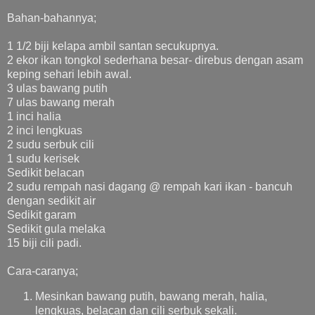
Bahan-bahannya;
1 1/2 biji kelapa ambil santan secukupnya.
2 ekor ikan tongkol sederhana besar- direbus dengan asam
keping sehari lebih awal.
3 ulas bawang putih
7 ulas bawang merah
1 inci halia
2 inci lengkuas
2 sudu serbuk cili
1 sudu kerisek
Sedikit belacan
2 sudu rempah nasi dagang @ rempah kari ikan - bancuh
dengan sedikit air
Sedikit garam
Sedikit gula melaka
15 biji cili padi.
Cara-caranya;
Mesinkan bawang putih, bawang merah, halia,
lengkuas, belacan dan cili serbuk sekali.