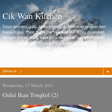
Cik Wan Kitchen
Saya seorang guru. Suka memasak. Masakan ringkas dan
biasa-biasa. Yang biasa menjadi luar biasa jika dilakukan
dengan ikhlas. Yang tidak tahu memasak..saya kongsikan
resepi, memasak itu mudah sahaja. Yang sudah
hebat..boleh menambah ilmu yang dikongsi. Semoga
semua mendapat manafaat. Saya sedekahkan semuanya
kepada anda...
▼
Wednesday, 27 March 2013
Gulai Ikan Tongkol (2)