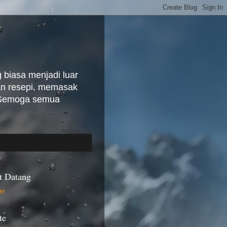
biasa menjadi luar
kan resepi, memasak
. Semoga semua
t Datang
te