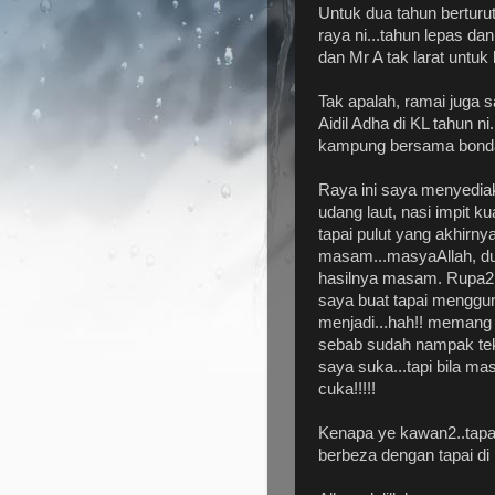
Untuk dua tahun berturut
raya ni...tahun lepas da
dan Mr A tak larat untu
Tak apalah, ramai juga
Aidil Adha di KL tahun ni
kampung bersama bonda
Raya ini saya menyediak
udang laut, nasi impit k
tapai pulut yang akhirn
masam...masyaAllah, dua 
hasilnya masam. Rupa2n
saya buat tapai mengguna
menjadi...hah!! memang 
sebab sudah nampak teks
saya suka...tapi bila 
cuka!!!!!
Kenapa ye kawan2..tapai
berbeza dengan tapai di