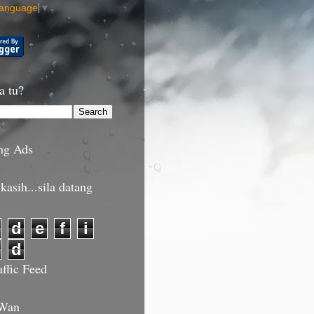
Language
▼
a tu?
ng Ads
kasih...sila datang
d
e
f
i
d
affic Feed
 Wan