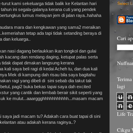
-turut kami sekeluarga tidak balik ke Kelantan hari
Select 
n tahun ini segala-galanya kerana cuti yang pendek
k bertungkus lumus melayan jem di jalan raya..hahaha
 saudara mara dan kengkawan yang sama2 meraikan
...kemeriahan tetap ada tapi tidak setanding beraya di
Cari ap
 dan keluarga..
an nasi dagang berlaukkan ikan tongkol dan gulai
uah kacang dan rendang daging, ketupat palas serta
Nuffna
ya tidak dapat dimakan langsung kerana
kali saya beli ragi di kedai Acheh tu, dan dua kali
ya Mek di kampung dah risau bila saya bagitahu
Terima 
kan ragi yang dibeli di sini sebab dia takut tak
lagi
betul, pagi2 buka bekas tapai saya dah excited
tur yang cantik dan lembab berair sikit seperti yang
u
n
masuk ke mulut...aaarggghhhhhhhhhhh...masam macam
n
e
Life Tr
 saya jadi macam tu? Adakah cara buat tapai di sini
 kelantan atau adakah kerana raginya..?
Cikgu