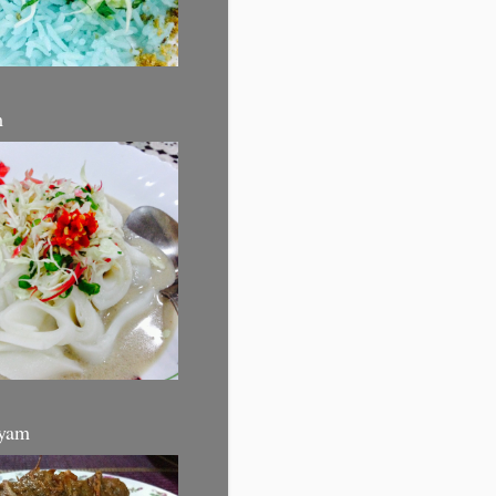
m
yam