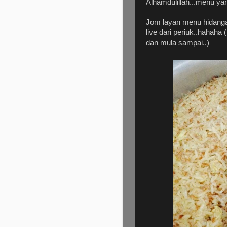
Alhamdulillah...menu ya
Jom layan menu hidanga
live dari periuk..hahaha
dan mula sampai..)