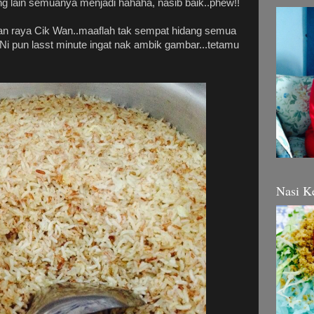
ng lain semuanya menjadi hahaha, nasib baik..phew!!
n raya Cik Wan..maaflah tak sempat hidang semua
 (Ni pun lasst minute ingat nak ambik gambar...tetamu
Nasi K