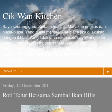
Cik Wan Kitchen
Saya seorang guru. Suka memasak. Masakan ringkas dan
biasa-biasa. Yang biasa menjadi luar biasa jika dilakukan
dengan ikhlas. Yang tidak tahu memasak..saya kongsikan
resepi, memasak itu mudah sahaja. Yang sudah
hebat..boleh menambah ilmu yang dikongsi. Semoga
semua mendapat manafaat. Saya sedekahkan semuanya
kepada anda...
▼
Friday, 12 December 2014
Roti Telur Bersama Sambal Ikan Bilis