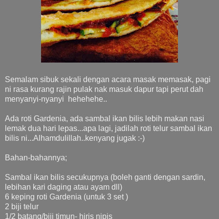
Semalam sibuk sekali dengan acara masak memasak, pagi
ni rasa kurang rajin pulak nak masuk dapur tapi perut dah
menyanyi-nyanyi hehehehe..
Ada roti Gardenia, ada sambal ikan bilis lebih makan nasi
lemak dua hari lepas...apa lagi, jadilah roti telur sambal ikan
bilis ni...Alhamdulillah..kenyang jugak :-)
Bahan-bahannya;
Sambal ikan bilis secukupnya (boleh ganti dengan sardin,
lebihan kari daging atau ayam dll)
6 keping roti Gardenia (untuk 3 set )
2 biji telur
1/2 batang/biji timun- hiris nipis