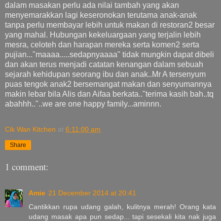
dalam masakan perlu ada nilai tambah yang akan
menyemarakkan lagi keseronokan terutama anak-anak
tanpa perlu membayar lebih untuk makan di restoran2 besar
yang mahal. Hubungan kekeluargaan yang terjalin lebih
mesra, celoteh dan harapan mereka serta komen2 serta
pujian..."maaaa.....sedapnyaaaa" tidak mungkin dapat dibeli
dan akan terus menjadi catatan kenangan dalam sebuah
sejarah kehidupan seorang ibu dan anak..Mr A tersenyum
puas tengok anak2 bersemangat makan dan senyumannya
makin lebar bila Alis dan Aifaa berkata.."terima kasih bah..tq
abahhh.."..we are one happy family...aminnn.
Cik Wan Kitchen
at
6:11:00 am
Share
1 comment:
Amie
21 December 2014 at 20:41
Cantikkan rupa udang galah, kulitnya merah! Orang kata
udang masak apa pun sedap... tapi sesekali kita nak juga