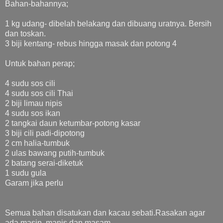
Bahan-bahannya;
1 kg udang- dibelah belakang dan dibuang uratnya. Bersih
dan toskan.
3 biji kentang- rebus hingga masak dan potong 4
Untuk bahan perap;
4 sudu sos cili
4 sudu sos cili Thai
2 biji limau nipis
4 sudu sos ikan
2 tangkai daun ketumbar-potong kasar
3 biji cili padi-dipotong
2 cm halia-tumbuk
2 ulas bawang putih-tumbuk
2 batang serai-diketuk
1 sudu gula
Garam jika perlu
Semua bahan disatukan dan kacau sebati.Rasakan agar
ada masin, manis dan masam.