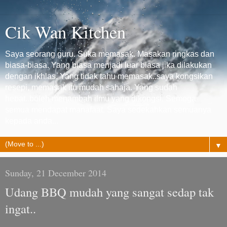
Cik Wan Kitchen
Saya seorang guru. Suka memasak. Masakan ringkas dan
biasa-biasa. Yang biasa menjadi luar biasa jika dilakukan
dengan ikhlas. Yang tidak tahu memasak..saya kongsikan
resepi, memasak itu mudah sahaja. Yang sudah
hebat..boleh menambah ilmu yang dikongsi. Semoga
semua mendapat manafaat. Saya sedekahkan semuanya
kepada anda...
▼
Sunday, 21 December 2014
Udang BBQ mudah yang sangat sedap tak
ingat..