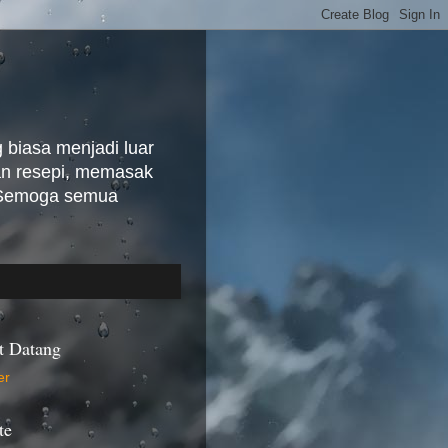
biasa menjadi luar
kan resepi, memasak
. Semoga semua
t Datang
te