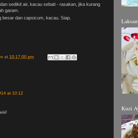
n sedikit air, kacau sebati - rasakan, jika kurang
ah garam.
besar dan capsicum, kacau. Siap.
Laksa
en
at
10:17:00 pm
014 at 10:12
Kuzi A
iii!