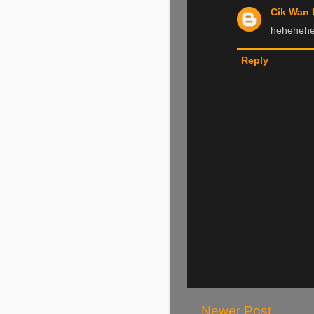
Cik Wan 
hehehehe
Reply
Newer Post