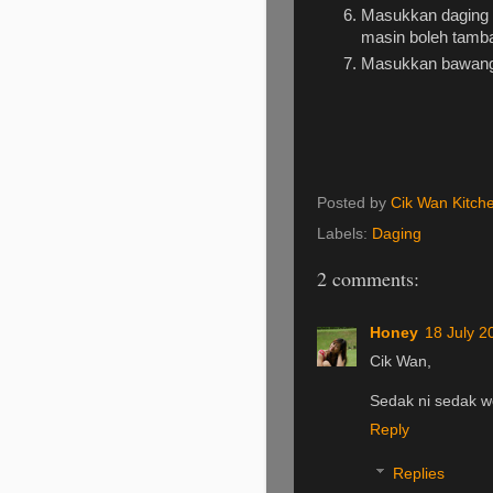
Masukkan daging da
masin boleh tamb
Masukkan bawang 
Posted by
Cik Wan Kitch
Labels:
Daging
2 comments:
Honey
18 July 2
Cik Wan,
Sedak ni sedak wei
Reply
Replies