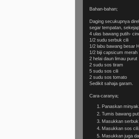
Bahan-bahan;
Daging secukupnya dire
segar tempatan, sekejap
4 ulas bawang putih- ci
1/2 sudu serbuk cili
1/2 labu bawang besar H
1/2 biji capsicum merah
2 helai daun limau purut
2 sudu sos tiram
5 sudu sos cili
2 sudu sos tomato
Sedikit sahaja garam.
Cara-caranya;
Panaskan minyak
Tumis bawang puti
Masukkan serbuk c
Masukkan sos cili
Masukkan juga dau