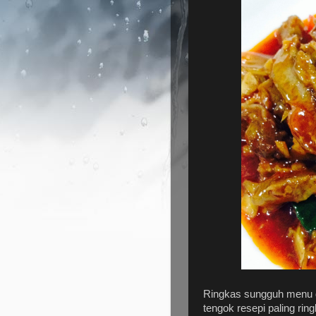
Ringkas sungguh menu d
tengok resepi paling rin