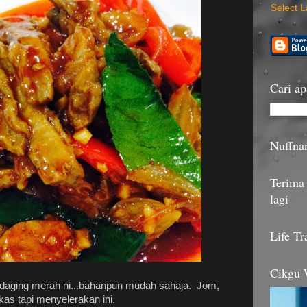
Select 
Cari ap
Nuffna
Terima 
lagi
Life Tr
Cikgu
aging merah ni...bahanpun mudah sahaja. Jom,
gkas tapi menyelerakan ini.