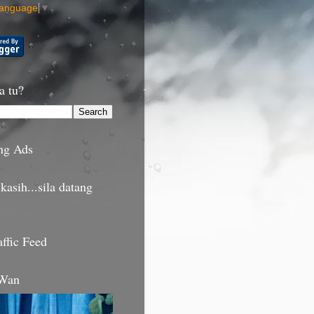
Language
▼
a tu?
ng Ads
kasih...sila datang
affic Feed
 Wan