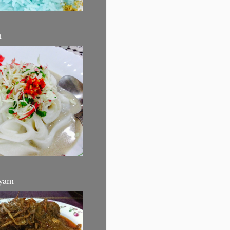
m
yam