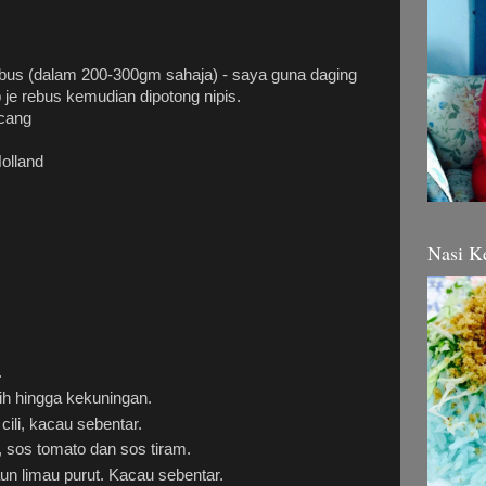
bus (dalam 200-300gm sahaja) - saya guna daging
 je rebus kemudian dipotong nipis.
ncang
olland
Nasi K
.
h hingga kekuningan.
ili, kacau sebentar.
, sos tomato dan sos tiram.
n limau purut. Kacau sebentar.