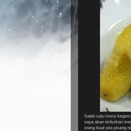
Salah satu menu kegema
saya akan terliurkan m
orang buat sira pisang n