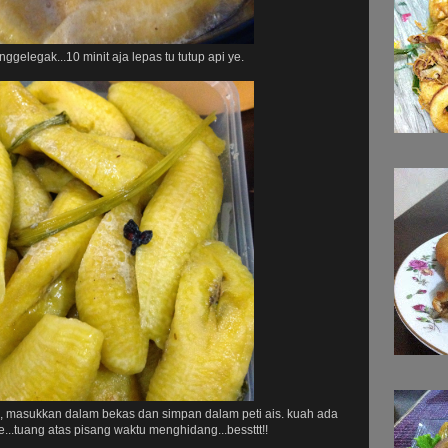
gelegak...10 minit aja lepas tu tutup api ye.
uk, masukkan dalam bekas dan simpan dalam peti ais. kuah ada
e...tuang atas pisang waktu menghidang...bessttt!!