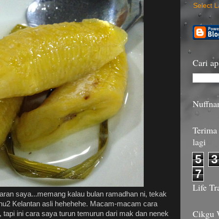
Select 
Cari ap
Nuffna
Terima 
lagi
5
3
7
Life Tr
ran saya...memang kalau bulan ramadhan ni, tekak
enu2 Kelantan asli hehehehe. Macam-macam cara
Cikgu
i, tapi ini cara saya turun temurun dari mak dan nenek