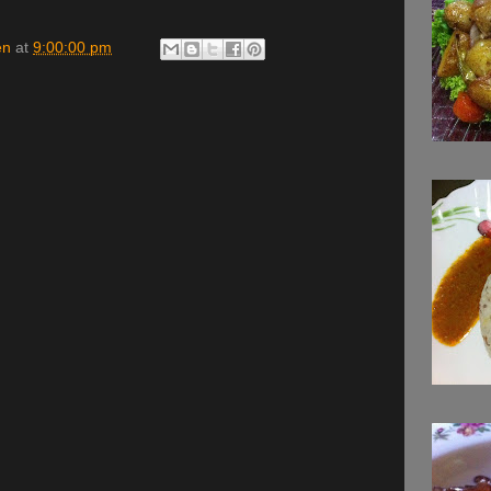
en
at
9:00:00 pm