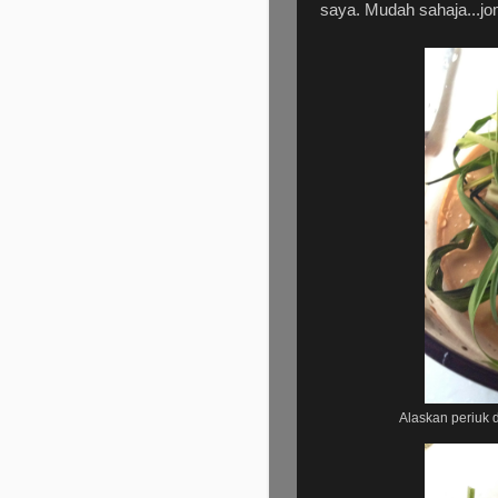
saya. Mudah sahaja...jo
Alaskan periuk