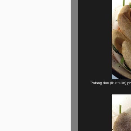
Potong dua (ikut suka) pi