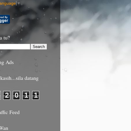
Language
▼
a tu?
ng Ads
kasih...sila datang
2
0
1
1
affic Feed
 Wan