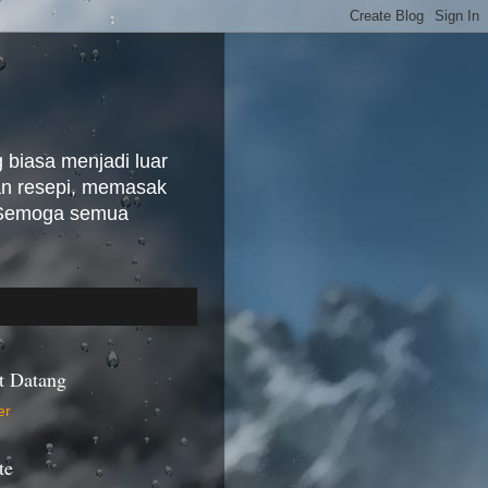
biasa menjadi luar
kan resepi, memasak
. Semoga semua
t Datang
te