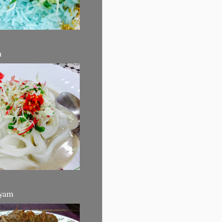
m
yam