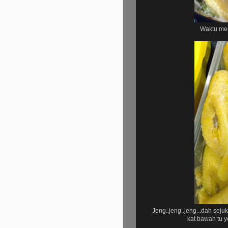
Waktu meng
Jeng..jeng..jeng...dah sej
kat bawah tu y