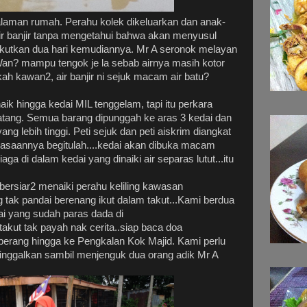
 halaman rumah. Perahu kolek dikeluarkan dan anak-
ir banjir tanpa mengetahui bahwa akan menyusul
akutkan dua hari kemudiannya. Mr A seronok melayan
Wan? mampu tengok je la sebab airnya masih kotor
kah kawan2, air banjir ni sejuk macam air batu?
aik hingga kedai MIL tenggelam, tapi itu perkara
 datang. Semua barang dipunggah ke aras 3 kedai dan
ng lebih tinggi. Peti sejuk dan peti aiskrim diangkat
iasaannya begitulah....kedai akan dibuka macam
ga di dalam kedai yang dinaiki air separas lutut...itu
ersiar2 menaiki perahu keliling kawasan
tak pandai berenang ikut dalam takut...
Kami berdua
i yang sudah paras dada di
.takut tak payah nak cerita..siap baca doa
berang hingga ke Pengkalan Kok Majid. Kami perlu
tinggalkan sambil menjenguk dua orang adik Mr A