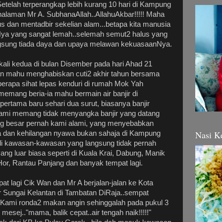
etelah terperangkap lebih kurang 10 hari di Kampung
alaman Mr A. SubhanaAllah..AllahuAkbar!!!!! Maha
s dan mentadbir sekelian alam...betapa kita manusia
ya yang sangat lemah..selemah semut2 halus yang
angsung tiada daya dan upaya melawan kekuasaanNya.
ali kedua di bulan Disember pada hari Ahad 21
an mahu menghabiskan cuti2 akhir tahun bersama
erapa sihat lepas kenduri di rumah Mok Yah
memang beria-ia mahu bermain air banjir di
pertama baru sehari dua surut, biasanya banjir
Kami memang tidak menyangka banjir yang datang
ing besar pernah kami alami, yang menyebabkan
Nasi K
 dan kehilangan nyawa bukan sahaja di Kampung
di kawasan-kawasan yang langsung tidak pernah
ng luar biasa seperti di Kuala Krai, Dabung, Manik
 Hor, Rantau Panjang dan banyak tempat lagi.
t lagi Cik Wan dan Mr A berjalan-jalan ke Kota
r Sungai Kelantan di Tambatan DiRaja..sempat
 Kami ronda2 makan angin sehinggalah pada pukul 3
 mesej.."mama, balik cepat..air tengah naik!!!!!"