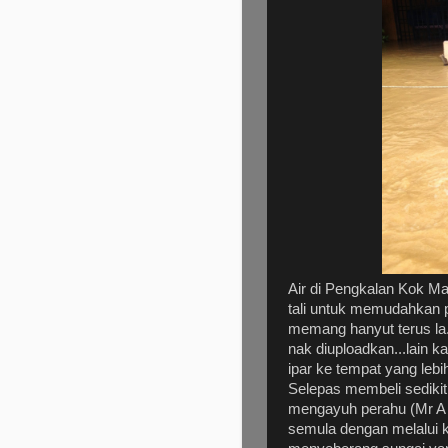
Air di Pengkalan Kok M
tali untuk memudahkan
memang hanyut terus la.
nak diuploadkan...lain ka
ipar ke tempat yang lebi
Selepas membeli sedikit
mengayuh perahu (Mr A y
semula dengan melalui k