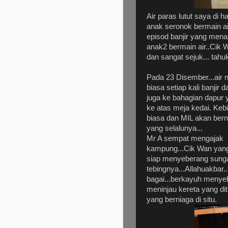
Air paras lutut saya di
anak seronok bermain a
episod banjir yang men
anak2 bermain air..Cik 
dan sangat sejuk... tahu
Pada 23 Disember...air n
biasa setiap kali banjir
juga ke bahagian dapur ya
ke atas meja kedai. Keb
biasa dan MIL akan bernia
yang selalunya...
Mr A sempat mengajak b
kampung...Cik Wan yang 
siap menyeberang sunga
tebingnya...Allahuakbar.
bagai...berkayuh menye
meninjau kereta yang di
yang berniaga di situ.