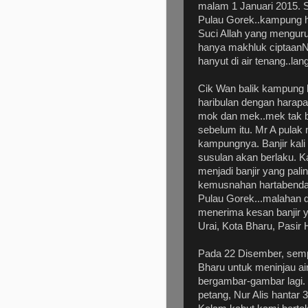
malam 1 Januari 2015. S
Pulau Gorek..kampung h
Suci Allah yang menguru
hanya makhluk ciptaanN
hanyut di air tenang..l
Cik Wan balik kampung k
haribulan dengan harap
mok dan mek..mek tak b
sebelum itu. Mr A pulak 
kampungnya. Banjir kali 
susulan akan berlaku. 
menjadi banjir yang pal
kemusnahan hartabenda
Pulau Gorek...malahan 
menerima kesan banjir ya
Urai, Kota Bharu, Pasir
Pada 22 Disember, sempa
Bharu untuk meninjau ai
bergambar-gambar lagi.
petang, Nur Alis hantar 3