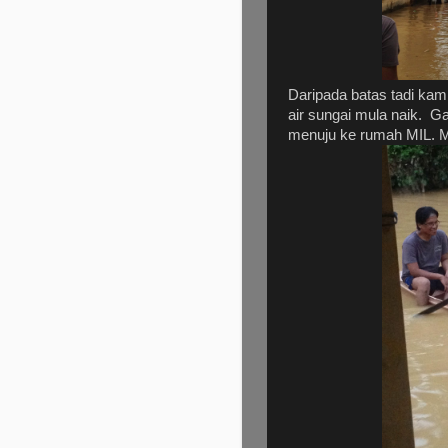
Daripada batas tadi kam
air sungai mula naik. Ga
menuju ke rumah MIL. Ma