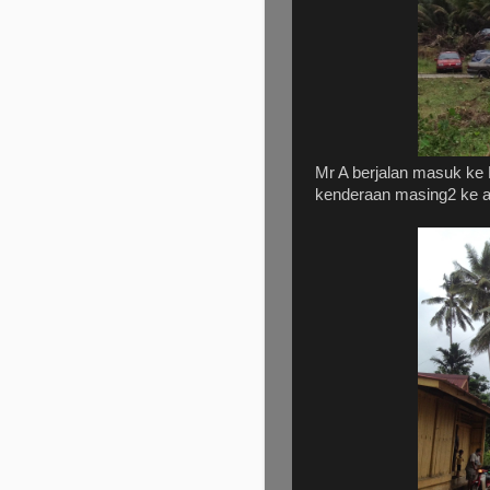
Mr A berjalan masuk ke
kenderaan masing2 ke a