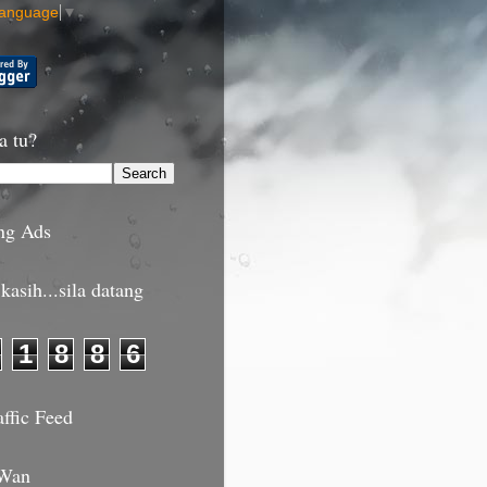
Language
▼
a tu?
ng Ads
kasih...sila datang
1
8
8
6
affic Feed
 Wan