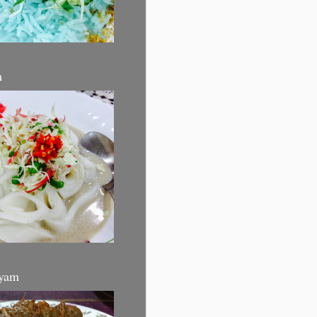
m
yam