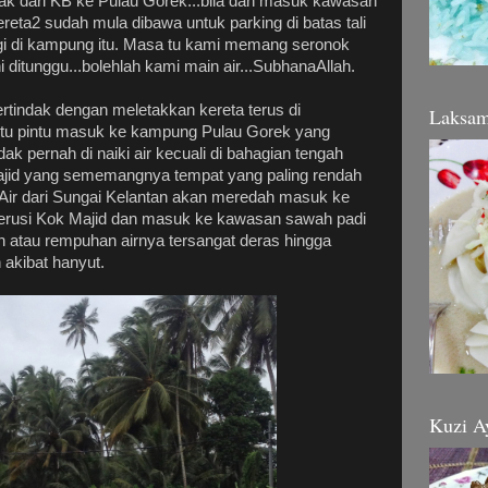
ak dari KB ke Pulau Gorek...bila dah masuk kawasan
reta2 sudah mula dibawa untuk parking di batas tali
nggi di kampung itu. Masa tu kami memang seronok
 ditunggu...bolehlah kami main air...SubhanaAllah.
ertindak dengan meletakkan kereta terus di
Laksa
aitu pintu masuk ke kampung Pulau Gorek yang
dak pernah di naiki air kecuali di bahagian tengah
ajid yang sememangnya tempat yang paling rendah
. Air dari Sungai Kelantan akan meredah masuk ke
usi Kok Majid dan masuk ke kawasan sawah padi
an atau rempuhan airnya tersangat deras hingga
 akibat hanyut.
Kuzi A