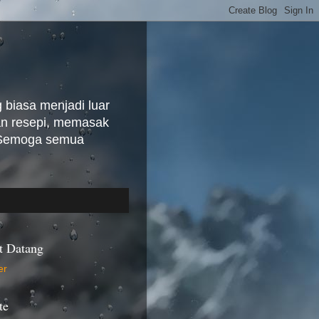
biasa menjadi luar
kan resepi, memasak
. Semoga semua
t Datang
te