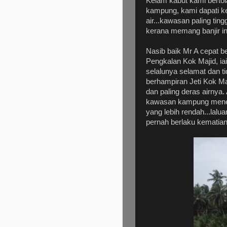
Kelam kabut kami bertol
kampung, kami dapati ke
air...kawasan paling ti
kerana memang banjir ini
Nasib baik Mr A cepat b
Pengkalan Kok Majid, i
selalunya selamat dan ti
berhampiran Jeti Kok M
dan paling deras airnya
kawasan kampung mener
yang lebih rendah...lalu
pernah berlaku kematian