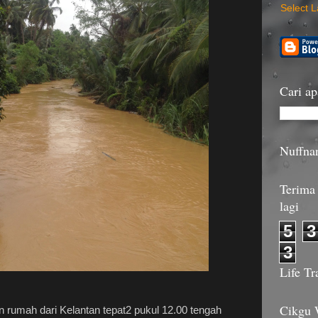
Select 
Cari ap
Nuffna
Terima 
lagi
5
3
3
Life Tr
Cikgu
 rumah dari Kelantan tepat2 pukul 12.00 tengah