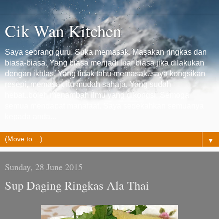
Cik Wan Kitchen
Saya seorang guru. Suka memasak. Masakan ringkas dan
biasa-biasa. Yang biasa menjadi luar biasa jika dilakukan
dengan ikhlas. Yang tidak tahu memasak..saya kongsikan
resepi, memasak itu mudah sahaja. Yang sudah
hebat..boleh menambah ilmu yang dikongsi. Semoga
semua mendapat manafaat. Saya sedekahkan semuanya
kepada anda...
▼
Sunday, 28 June 2015
Sup Daging Ringkas Ala Thai