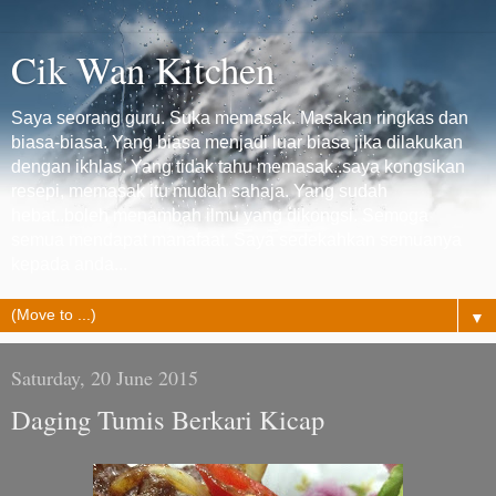
Cik Wan Kitchen
Saya seorang guru. Suka memasak. Masakan ringkas dan
biasa-biasa. Yang biasa menjadi luar biasa jika dilakukan
dengan ikhlas. Yang tidak tahu memasak..saya kongsikan
resepi, memasak itu mudah sahaja. Yang sudah
hebat..boleh menambah ilmu yang dikongsi. Semoga
semua mendapat manafaat. Saya sedekahkan semuanya
kepada anda...
▼
Saturday, 20 June 2015
Daging Tumis Berkari Kicap