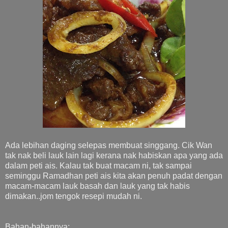
Ada lebihan daging selepas membuat singgang. Cik Wan
tak nak beli lauk lain lagi kerana nak habiskan apa yang ada
dalam peti ais. Kalau tak buat macam ni, tak sampai
seminggu Ramadhan peti ais kita akan penuh padat dengan
macam-macam lauk basah dan lauk yang tak habis
dimakan..jom tengok resepi mudah ni.
Bahan-bahannya;