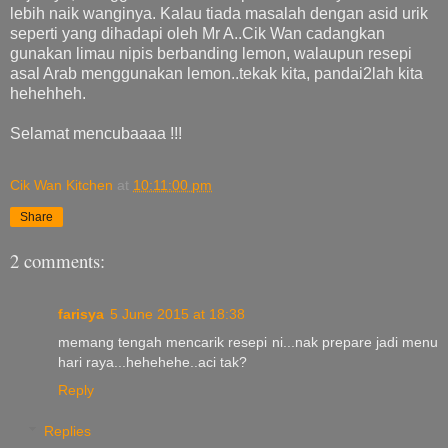
lebih naik wanginya. Kalau tiada masalah dengan asid urik
seperti yang dihadapi oleh Mr A..Cik Wan cadangkan
gunakan limau nipis berbanding lemon, walaupun resepi
asal Arab menggunakan lemon..tekak kita, pandai2lah kita
hehehheh.
Selamat mencubaaaa !!!
Cik Wan Kitchen
at
10:11:00 pm
Share
2 comments:
farisya
5 June 2015 at 18:38
memang tengah mencarik resepi ni...nak prepare jadi menu
hari raya...hehehehe..aci tak?
Reply
Replies