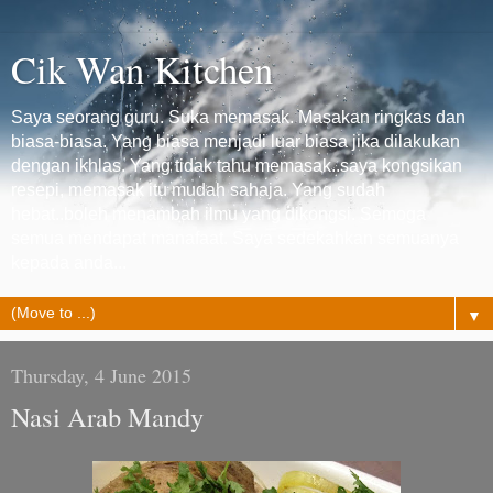
Cik Wan Kitchen
Saya seorang guru. Suka memasak. Masakan ringkas dan
biasa-biasa. Yang biasa menjadi luar biasa jika dilakukan
dengan ikhlas. Yang tidak tahu memasak..saya kongsikan
resepi, memasak itu mudah sahaja. Yang sudah
hebat..boleh menambah ilmu yang dikongsi. Semoga
semua mendapat manafaat. Saya sedekahkan semuanya
kepada anda...
▼
Thursday, 4 June 2015
Nasi Arab Mandy