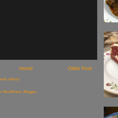
Home
Older Post
nts (Atom)