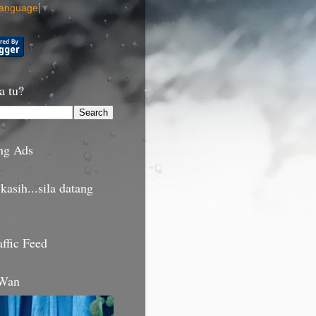
Language
▼
a tu?
ng Ads
kasih...sila datang
affic Feed
 Wan