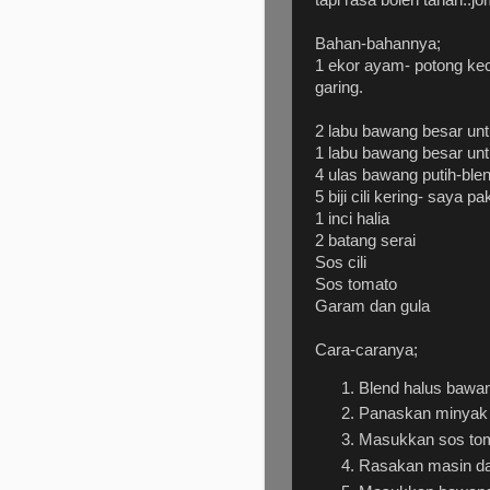
Bahan-bahannya;
1 ekor ayam- potong ke
garing.
2 labu bawang besar unt
1 labu bawang besar un
4 ulas bawang putih-ble
5 biji cili kering- saya 
1 inci halia
2 batang serai
Sos cili
Sos tomato
Garam dan gula
Cara-caranya;
Blend halus bawang
Panaskan minyak 
Masukkan sos tom
Rasakan masin da