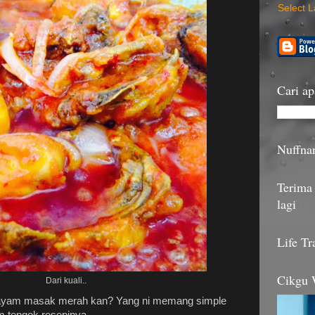
Select 
Cari ap
Nuffna
Terima 
lagi
Life Tr
Cikgu
Dari kuali..
yam masak merah kan? Yang ni memang simple
om tengok resepinya.