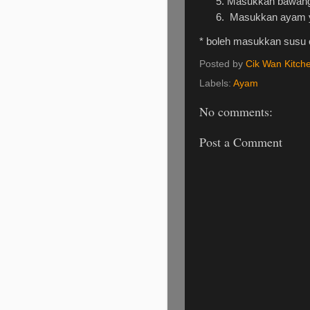
Masukkan bawang 
Masukkan ayam ya
* boleh masukkan susu ca
Posted by
Cik Wan Kitch
Labels:
Ayam
No comments:
Post a Comment