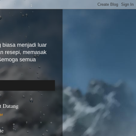
biasa menjadi luar
kan resepi, memasak
. Semoga semua
t Datang
te