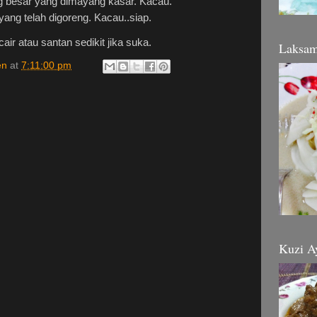
besar yang dimayang kasar. Kacau.
ng telah digoreng. Kacau..siap.
ir atau santan sedikit jika suka.
Laksa
en
at
7:11:00 pm
Kuzi A