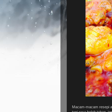
Macam-macam resepi a
tapi rasa boleh tahan..j