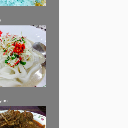
m
yam